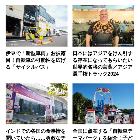
伊豆で「新型車両」お披露
日本にはアジアをけん引す
目！自転車の可能性を広げ
る存在になってもらいたい
る「サイクルバス」
世界的名将の言葉／アジア
選手権トラック2024
インドでの各国の食事情を
全国に点在する「自転車テ
聞いていたら……勇敢なチ
ーマパーク」を紹介！子ど