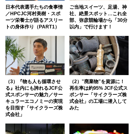
日本代表選手たちの食事情
ご当地スイーツ、足湯、神
／HPCJC河村美樹・スポ
社、絶景スポット…これ全
ーツ栄養士が語るアスリー
部、弥彦競輪場から「30分
トの身体作り（PART1）
以内」で行けます！
（3）『物も人も循環させ
（2）”廃棄物”を資源に！
る』社内にも誇れるJCF公
再生率は約95% JCF公式ス
式スポンサーの魅力／サー
ポンサー「サイクラーズ株
キュラーエコノミーの実現
式会社」の工場に潜入して
を目指す「サイクラーズ株
みた
式会社」