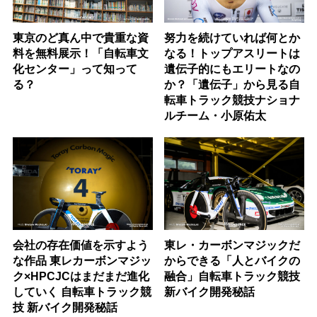
東京のど真ん中で貴重な資
努力を続けていれば何とか
料を無料展示！「自転車文
なる！トップアスリートは
化センター」って知って
遺伝子的にもエリートなの
る？
か？「遺伝子」から見る自
転車トラック競技ナショナ
ルチーム・小原佑太
会社の存在価値を示すよう
東レ・カーボンマジックだ
な作品 東レカーボンマジッ
からできる「人とバイクの
ク×HPCJCはまだまだ進化
融合」自転車トラック競技
していく 自転車トラック競
新バイク開発秘話
技 新バイク開発秘話