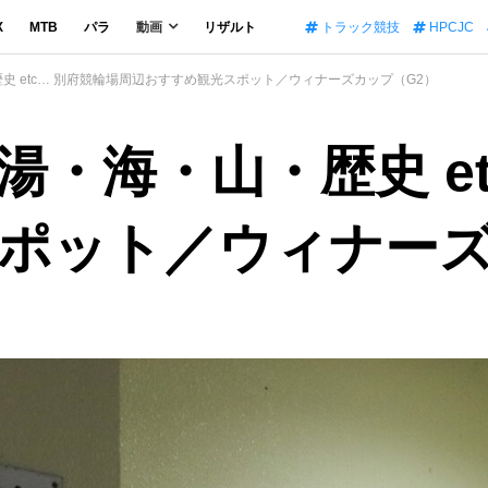
X
MTB
パラ
動画
リザルト
トラック競技
HPCJC
史 etc… 別府競輪場周辺おすすめ観光スポット／ウィナーズカップ（G2）
・海・山・歴史 et
ポット／ウィナーズ