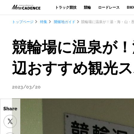
トラック競技
競輪
ロードレース
BM
トップページ
特集
開催地ガイド
競輪場に温泉が！湯・海・山・歴
Share
競輪場に温泉が！湯
辺おすすめ観光ス
2023/03/20