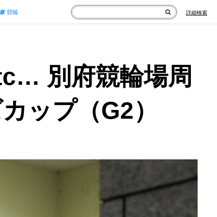
競輪
詳細検索
c… 別府競輪場周
カップ（G2）