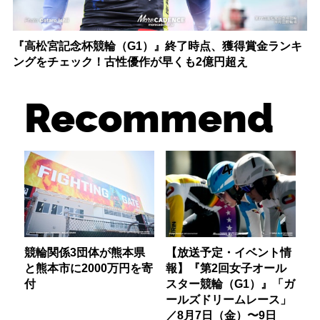
『高松宮記念杯競輪（G1）』終了時点、獲得賞金ランキ
ングをチェック！古性優作が早くも2億円超え
Recommend
競輪関係3団体が熊本県
【放送予定・イベント情
と熊本市に2000万円を寄
報】『第2回女子オール
付
スター競輪（G1）』「ガ
ールズドリームレース」
／8月7日（金）〜9日