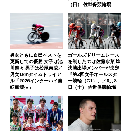
（日） 佐世保競輪場
男女ともに自己ベストを
ガールズドリームレース
更新しての優勝 女子は池
を制したのは佐藤水菜 準
川楽々 男子は松尾泰成／
決勝出場メンバーが決定
男女1kmタイムトライア
『第2回女子オールスタ
ル『2026インターハイ自
ー競輪（G1）』／8月8
転車競技』
日（土） 佐世保競輪場