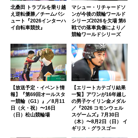
北桑田 トラブルを乗り越
マシュー・リチャードソ
え逆転優勝／チームパシ
ンが今後の競輪ワールド
ュート『2026インターハ
シリーズ2026を欠場 第6
イ自転車競技』
戦での落車負傷により／
競輪ワールドシリーズ
【放送予定・イベント情
【エリートカテゴリ結果
報】『第69回オールスタ
一覧】アワンが16年越し
ー競輪（G1）』／8月11
の男子ケイリン金メダル
日（火・祝）〜16日
／『2026 コモンウェル
（日）松山競輪場
スゲームズ』7月30日
（木）〜8月2日（日） イ
ギリス・グラスゴー