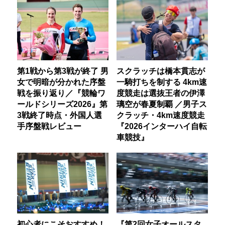
第1戦から第3戦が終了 男
スクラッチは橋本貫志が
女で明暗が分かれた序盤
一騎打ちを制する 4km速
戦を振り返り／『競輪ワ
度競走は選抜王者の伊澤
ールドシリーズ2026』第
璃空が春夏制覇 ／男子ス
3戦終了時点・外国人選
クラッチ・4km速度競走
手序盤戦レビュー
『2026インターハイ自転
車競技』
初心者にこそおすすめ！
『第2回女子オールスタ