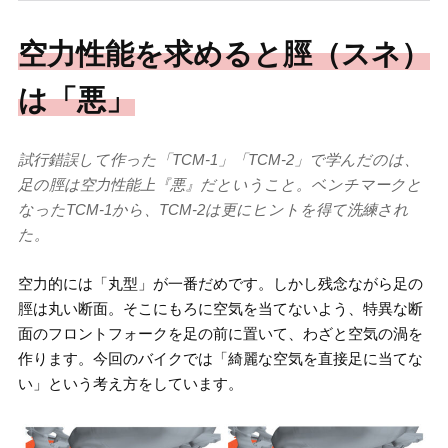
空力性能を求めると脛（スネ）
は「悪」
試行錯誤して作った「TCM-1」「TCM-2」で学んだのは、
足の脛は空力性能上『悪』だということ。ベンチマークと
なったTCM-1から、TCM-2は更にヒントを得て洗練され
た。
空力的には「丸型」が一番だめです。しかし残念ながら足の
脛は丸い断面。そこにもろに空気を当てないよう、特異な断
面のフロントフォークを足の前に置いて、わざと空気の渦を
作ります。今回のバイクでは「綺麗な空気を直接足に当てな
い」という考え方をしています。