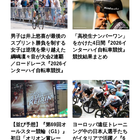
男子は井上悠喜が最後の
「高校生ナンバーワン」
スプリント勝負を制する
をかけた4日間『2026イ
女子は逆境を乗り越えた
ンターハイ自転車競技』
綱嶋凜々音が大会2連覇
競技結果まとめ
／ロードレース『2026イ
ンターハイ自転車競技』
【並び予想】『第69回オ
ヨーロッパ遠征トレーニ
ールスター競輪（G1）』
ング中の日本人選手たち
初日「オリオン賞レー
がイタリアで活躍／『6