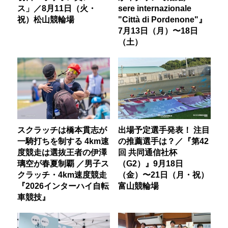
ス」／8月11日（火・
sere internazionale
祝）松山競輪場
"Città di Pordenone"』
7月13日（月）〜18日
（土）
スクラッチは橋本貫志が
出場予定選手発表！ 注目
一騎打ちを制する 4km速
の推薦選手は？／『第42
度競走は選抜王者の伊澤
回 共同通信社杯
璃空が春夏制覇 ／男子ス
（G2）』9月18日
クラッチ・4km速度競走
（金）〜21日（月・祝）
『2026インターハイ自転
富山競輪場
車競技』