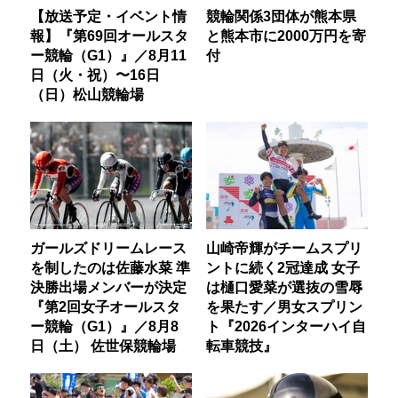
【放送予定・イベント情
競輪関係3団体が熊本県
報】『第69回オールスタ
と熊本市に2000万円を寄
ー競輪（G1）』／8月11
付
日（火・祝）〜16日
（日）松山競輪場
ガールズドリームレース
山崎帝輝がチームスプリ
を制したのは佐藤水菜 準
ントに続く2冠達成 女子
決勝出場メンバーが決定
は樋口愛菜が選抜の雪辱
『第2回女子オールスタ
を果たす／男女スプリン
ー競輪（G1）』／8月8
ト『2026インターハイ自
日（土） 佐世保競輪場
転車競技』