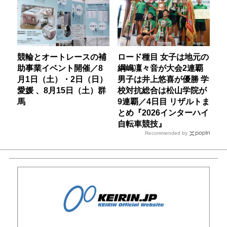
競輪とオートレースの補
ロード種目 女子は地元の
助事業イベント開催／8
綱嶋凜々音が大会2連覇
月1日（土）・2日（日）
男子は井上悠喜が優勝 学
愛媛 、8月15日（土）群
校対抗総合は松山学院が
馬
9連覇／4日目 リザルトま
とめ『2026インターハイ
自転車競技』
Recommended by