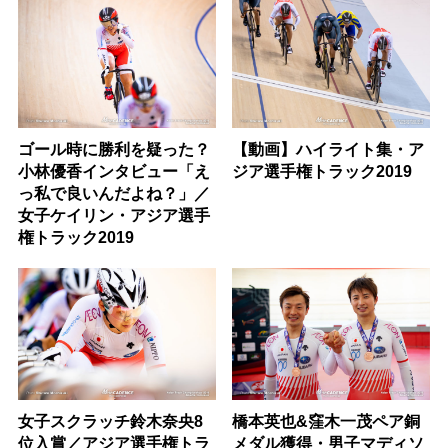
ゴール時に勝利を疑った？
【動画】ハイライト集・ア
小林優香インタビュー「え
ジア選手権トラック2019
っ私で良いんだよね？」／
女子ケイリン・アジア選手
権トラック2019
女子スクラッチ鈴木奈央8
橋本英也&窪木一茂ペア銅
位入賞／アジア選手権トラ
メダル獲得・男子マディソ