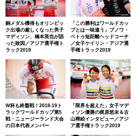
銅メダル獲得もオリンピッ
「この勝利はワールドカッ
ク出場の厳しくなった男子
プとは一味違う」ブノワ・
マディソン、橋本英也が語
ベトゥ短距離ヘッドコーチ
った敗因／アジア選手権ト
／女子ケイリン・アジア選
ラック2019
手権トラック2019
W杯も終盤戦！2018-19ト
「限界を超えた」女子マデ
ラックワールドカップ第5
ィソン優勝の梶原悠未＆古
戦・ニュージーランド大会
山稀絵インタビュー／アジ
の日本代表メンバー
ア選手権トラック2019