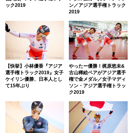
ック2019
ン／アジア選手権トラック
2019
【快挙】小林優香『アジア
やったー優勝！梶原悠未&
選手権トラック2019』女子
古山稀絵ペアがアジア選手
ケイリン優勝、日本人とし
権で金メダル／女子マディ
て15年ぶり
ソン・アジア選手権トラッ
ク2019