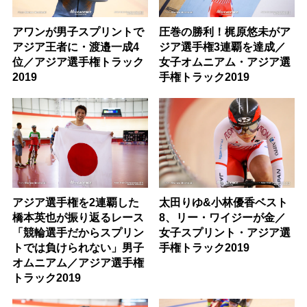
アワンが男子スプリントで
圧巻の勝利！梶原悠未がア
アジア王者に・渡邉一成4
ジア選手権3連覇を達成／
位／アジア選手権トラック
女子オムニアム・アジア選
2019
手権トラック2019
アジア選手権を2連覇した
太田りゆ&小林優香ベスト
橋本英也が振り返るレース
8、リー・ワイジーが金／
「競輪選手だからスプリン
女子スプリント・アジア選
トでは負けられない」男子
手権トラック2019
オムニアム／アジア選手権
トラック2019