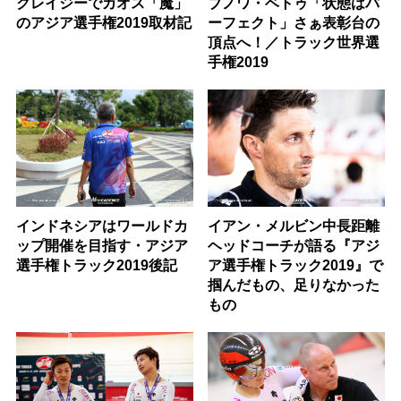
クレイジーでカオス「魔」
ブノワ・ベトゥ「状態はパ
のアジア選手権2019取材記
ーフェクト」さぁ表彰台の
頂点へ！／トラック世界選
手権2019
インドネシアはワールドカ
イアン・メルビン中長距離
ップ開催を目指す・アジア
ヘッドコーチが語る『アジ
選手権トラック2019後記
ア選手権トラック2019』で
掴んだもの、足りなかった
もの