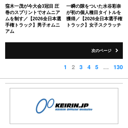
窪木一茂が今大会3冠目 圧
一瞬の隙をついた水谷彩奈
巻のスプリントでオムニア
が初の個人種目タイトルを
ムを制す／【2026全日本選
獲得／【2026全日本選手権
手権トラック】男子オムニ
トラック】女子スクラッチ
アム
次のページ
1
2
3
4
5
…
130