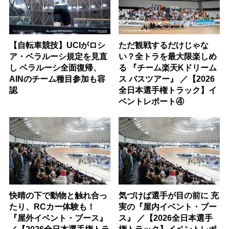
【自転車競技】UCIがロシ
ただ観戦するだけじゃな
ア・ベラルーシ規定を見直
い？全トラを最大限楽しめ
し ベラルーシ全面復帰、
る 『チーム楽天Kドリーム
AINのチーム種目参加も容
ス バスツアー』 ／【2026
認
全日本選手権トラック】イ
ベントレポート④
快晴の下で動物と触れ合っ
気づけば選手が目の前に 充
たり、RCカー体験も！
実の『屋内イベント・ブー
『屋外イベント・ブース』
ス』 ／【2026全日本選手
／【2026全日本選手権トラ
権トラック】イベントレポ