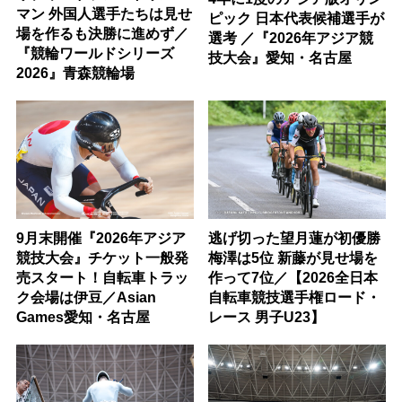
マン 外国人選手たちは見せ
ピック 日本代表候補選手が
場を作るも決勝に進めず／
選考 ／『2026年アジア競
『競輪ワールドシリーズ
技大会』愛知・名古屋
2026』青森競輪場
9月末開催『2026年アジア
逃げ切った望月蓮が初優勝
競技大会』チケット一般発
梅澤は5位 新藤が見せ場を
売スタート！自転車トラッ
作って7位／【2026全日本
ク会場は伊豆／Asian
自転車競技選手権ロード・
Games愛知・名古屋
レース 男子U23】