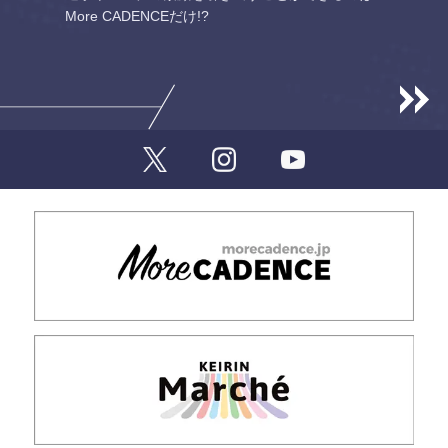
More CADENCEだけ!?