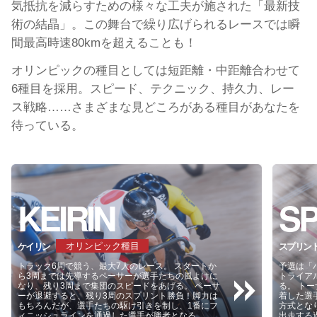
気抵抗を減らすための様々な工夫が施された「最新技
術の結晶」。この舞台で繰り広げられるレースでは瞬
間最高時速80kmを超えることも！
オリンピックの種目としては短距離・中距離合わせて
6種目を採用。スピード、テクニック、持久力、レー
ス戦略……さまざまな見どころがある種目があなたを
待っている。
KEIRIN
SP
オリンピック種目
ケイリン
スプリン
トラック6周で競う、最大7人のレース。 スタートか
予選は「
ら3周までは先導するペーサーが選手たちの風よけに
トライア
なり、残り3周まで集団のスピードをあげる。 ペーサ
る。 ト
ーが退避すると、残り3周のスプリント勝負！脚力は
着した選
もちろんだが、選手たちの駆け引きを制し、1番にフ
方式とな
ィニッシュラインを通過した選手が勝者となる。
出走する