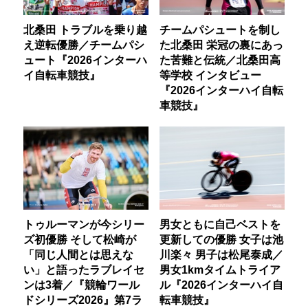
北桑田 トラブルを乗り越
チームパシュートを制し
え逆転優勝／チームパシ
た北桑田 栄冠の裏にあっ
ュート『2026インターハ
た苦難と伝統／北桑田高
イ自転車競技』
等学校 インタビュー
『2026インターハイ自転
車競技』
トゥルーマンが今シリー
男女ともに自己ベストを
ズ初優勝 そして松崎が
更新しての優勝 女子は池
「同じ人間とは思えな
川楽々 男子は松尾泰成／
い」と語ったラブレイセ
男女1kmタイムトライア
ンは3着／『競輪ワール
ル『2026インターハイ自
ドシリーズ2026』第7ラ
転車競技』