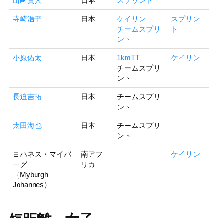
山﨑賢人
日本
スプリント
寺崎浩平
日本
ケイリン
スプリン
チームスプリ
ト
ント
小原佑太
日本
1kmTT
ケイリン
チームスプリ
ント
長迫吉拓
日本
チームスプリ
ント
太田海也
日本
チームスプリ
ント
ヨハネス・マイバ
南アフ
ケイリン
ーグ
リカ
（Myburgh
Johannes）