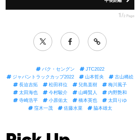
中長距離
1/
2 Page
パク・セングン
JTC2022
ジャパントラックカップ2022
山本哲央
古山稀絵
長迫吉拓
松田祥位
兒島直樹
梅川風子
太田海也
今村駿介
山﨑賢人
内野艶和
寺崎浩平
小原佑太
橋本英也
太田りゆ
窪木一茂
佐藤水菜
脇本雄太
Pick Up