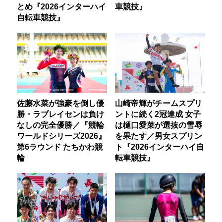
とめ『2026インターハイ
車競技』
自転車競技』
佐藤水菜が強豪を倒し優
山崎帝輝がチームスプリ
勝・ラブレイセンは負け
ントに続く2冠達成 女子
なしの完全優勝／『競輪
は樋口愛菜が選抜の雪辱
ワールドシリーズ2026』
を果たす／男女スプリン
第6ラウンド たちかわ競
ト『2026インターハイ自
輪
転車競技』