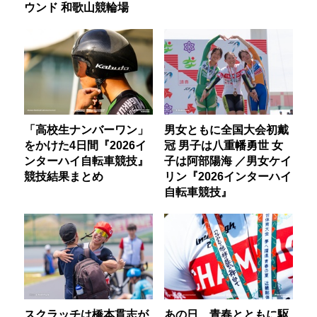
ウンド 和歌山競輪場
「高校生ナンバーワン」
男女ともに全国大会初戴
をかけた4日間『2026イ
冠 男子は八重幡勇世 女
ンターハイ自転車競技』
子は阿部陽海 ／男女ケイ
競技結果まとめ
リン『2026インターハイ
自転車競技』
スクラッチは橋本貫志が
あの日、青春とともに駆