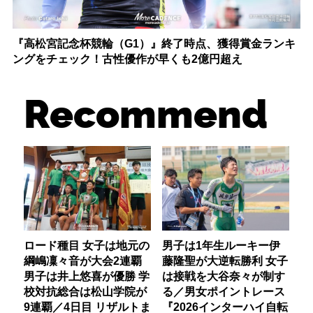
『高松宮記念杯競輪（G1）』終了時点、獲得賞金ランキ
ングをチェック！古性優作が早くも2億円超え
Recommend
ロード種目 女子は地元の
男子は1年生ルーキー伊
綱嶋凜々音が大会2連覇
藤隆聖が大逆転勝利 女子
男子は井上悠喜が優勝 学
は接戦を大谷奈々が制す
校対抗総合は松山学院が
る／男女ポイントレース
9連覇／4日目 リザルトま
『2026インターハイ自転