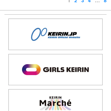
1
2
3
4
…
8