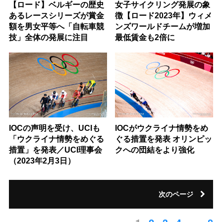
【ロード】ベルギーの歴史
女子サイクリング発展の象
あるレースシリーズが賞金
徴【ロード2023年】ウィメ
額を男女平等へ「自転車競
ンズワールドチームが増加
技」全体の発展に注目
最低賃金も2倍に
IOCの声明を受け、UCIも
IOCがウクライナ情勢をめ
「ウクライナ情勢をめぐる
ぐる措置を発表 オリンピッ
措置」を発表／UCI理事会
クへの団結をより強化
（2023年2月3日）
次のページ