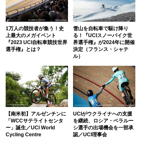
1万人の競技者が集う！史
雪山を自転車で駆け降り
上最大のメガイベント
る！『UCIスノーバイク世
『2023 UCI自転車競技世界
界選手権』が2024年に開催
選手権』とは？
決定（フランス・シャテ
ル）
【南米初】アルゼンチンに
UCIがウクライナへの支援
「WCCサテライトセンタ
を継続、ロシア・ベラルー
ー」誕生／UCI World
シ選手の出場機会を一部承
Cycling Centre
認／UCI理事会