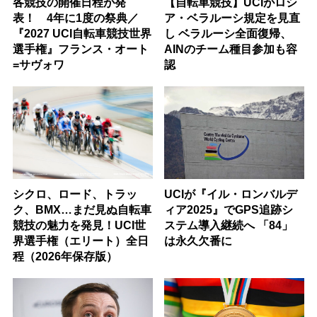
各競技の開催日程が発
【自転車競技】UCIがロシ
表！ 4年に1度の祭典／
ア・ベラルーシ規定を見直
『2027 UCI自転車競技世界
し ベラルーシ全面復帰、
選手権』フランス・オート
AINのチーム種目参加も容
=サヴォワ
認
シクロ、ロード、トラッ
UCIが『イル・ロンバルデ
ク、BMX…まだ見ぬ自転車
ィア2025』でGPS追跡シ
競技の魅力を発見！UCI世
ステム導入継続へ 「84」
界選手権（エリート）全日
は永久欠番に
程（2026年保存版）