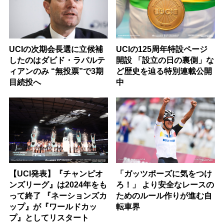
UCIの次期会長選に立候補
UCIの125周年特設ページ
したのはダビド・ラパルテ
開設 「設立の日の裏側」な
ィアンのみ “無投票”で3期
ど歴史を辿る特別連載公開
目続投へ
中
【UCI発表】『チャンピオ
「ガッツポーズに気をつけ
ンズリーグ』は2024年をも
ろ！」 より安全なレースの
って終了 『ネーションズカ
ためのルール作りが進む自
ップ』が『ワールドカッ
転車界
プ』としてリスタート