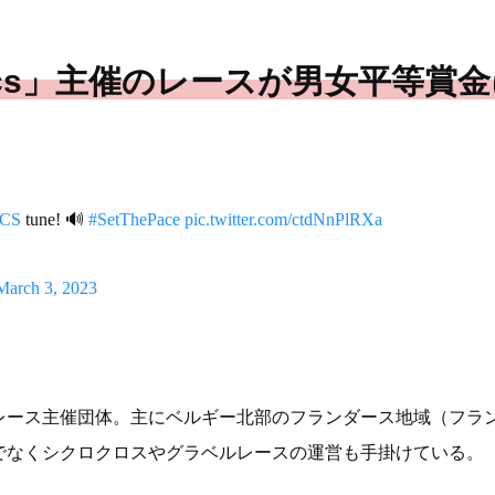
lassics」主催のレースが男女平等賞
LCS
tune! 🔊
#SetThePace
pic.twitter.com/ctdNnPlRXa
March 3, 2023
はベルギーのレース主催団体。主にベルギー北部のフランダース地域（
でなくシクロクロスやグラベルレースの運営も手掛けている。