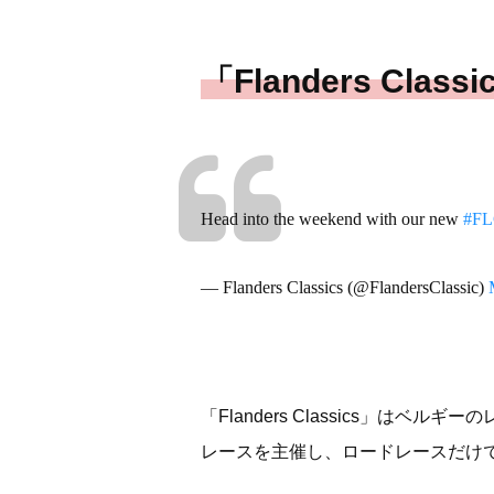
「Flanders C
Head into the weekend with our new
#F
— Flanders Classics (@FlandersClassic)
「Flanders Classics」
レースを主催し、ロードレースだけ