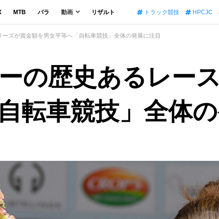
X
MTB
パラ
動画
リザルト
トラック競技
HPCJC
リーズが賞金額を男女平等へ「自転車競技」全体の発展に注目
ーの歴史あるレー
自転車競技」全体の