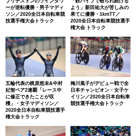
ブリヂストンのツインタワ
「鉄パイプで殴られ続ける
ーが逆転優勝・男子マディ
よう」新田祐大が苦しみの
ソン／2020全日本自転車競
果てに優勝・1kmTT／
技選手権大会トラック
2020全日本自転車競技選手
権大会 トラック
五輪代表の梶原悠未&中村
梅川風子がデビュー戦で全
妃智ペア2連覇「レース中
日本チャンピオン・女子ケ
に修正できたことが収
イリン／2020全日本自転車
穫」・女子マディソン／
競技選手権大会トラック
2020全日本自転車競技選手
権大会トラック