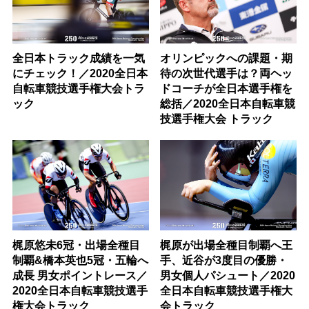
全日本トラック成績を一気
オリンピックへの課題・期
にチェック！／2020全日本
待の次世代選手は？両ヘッ
自転車競技選手権大会トラ
ドコーチが全日本選手権を
ック
総括／2020全日本自転車競
技選手権大会 トラック
梶原悠未6冠・出場全種目
梶原が出場全種目制覇へ王
制覇&橋本英也5冠・五輪へ
手、近谷が3度目の優勝・
成長 男女ポイントレース／
男女個人パシュート／2020
2020全日本自転車競技選手
全日本自転車競技選手権大
権大会トラック
会トラック