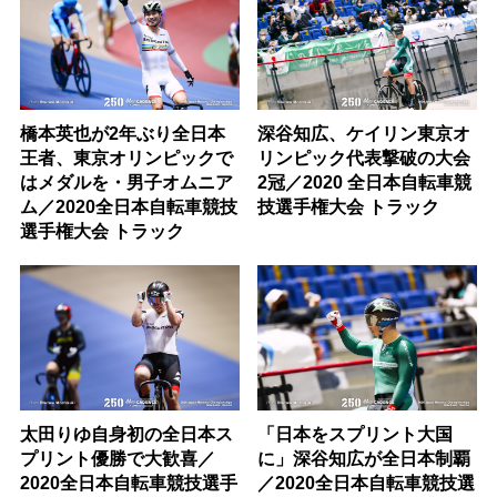
橋本英也が2年ぶり全日本
深谷知広、ケイリン東京オ
王者、東京オリンピックで
リンピック代表撃破の大会
はメダルを・男子オムニア
2冠／2020 全日本自転車競
ム／2020全日本自転車競技
技選手権大会 トラック
選手権大会 トラック
太田りゆ自身初の全日本ス
「日本をスプリント大国
プリント優勝で大歓喜／
に」深谷知広が全日本制覇
2020全日本自転車競技選手
／2020全日本自転車競技選