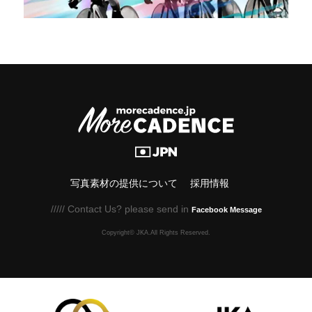
写真素材の提供について
採用情報
///// Contact Us? please send in
Facebook Message
Copyright© JKA.All Rights Reserved.