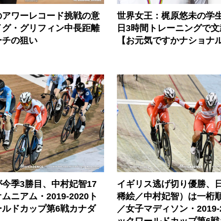
のアワーレコード挑戦の意
世界女王：梶原悠未の学生
イグ・グリフィン中長距離
日3時間トレーニングで文
ーチの狙い
【お元気ですかナショナ
今季3勝目、中村妃智17
イギリス逃げ切り優勝、
ニアム・2019-2020ト
稀絵／中村妃智）は一桁
ールドカップ第6戦カナダ
／女子マディソン・2019-
ックワールドカップ第6戦