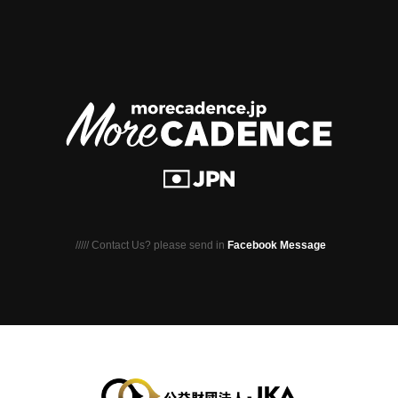
///// Contact Us? please send in
Facebook Message