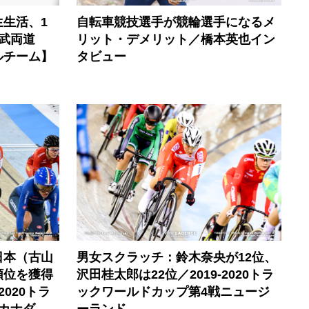
生活、1
自転車競技選手が競輪選手になるメ
武両道
リット・デメリット／橋本英也イン
ルチーム】
タビュー
日本（古山
男女スクラッチ：鈴木奈央が12位、
順位を獲得
沢田桂太郎は22位／2019-2020トラ
2020トラ
ックワールドカップ第4戦ニュージ
カナダ
ーランド