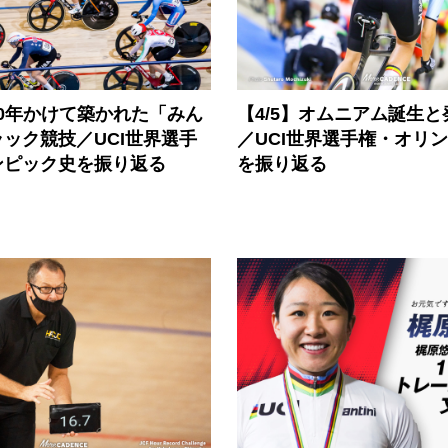
150年かけて築かれた「みん
【4/5】オムニアム誕生
ック競技／UCI世界選手
／UCI世界選手権・オリ
ンピック史を振り返る
を振り返る