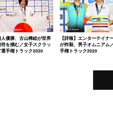
個人優勝、古山稀絵が世界
【詳報】エンターテイナ
切符を掴む／女子スクラッ
が炸裂、男子オムニアム
選手権トラック2020
手権トラック2020