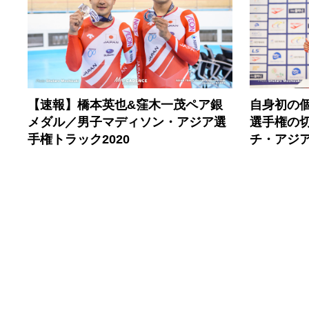
【速報】橋本英也&窪木一茂ペア銀
自身初の
メダル／男子マディソン・アジア選
選手権の
手権トラック2020
チ・アジア