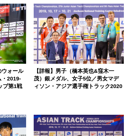
のウォール
【詳報】男子（橋本英也&窪木一
2019-
茂）銀メダル、女子5位／男女マデ
ップ第1戦
ィソン・アジア選手権トラック2020