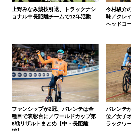
上野みなみ競技引退、トラックナシ
今村駿介
ョナル中長距離チームで12年活動
味／クレ
ヘッドコ
ファンシップが2冠、バレンテは全
バレンテが
種目で表彰台に／ワールドカップ第
位／女子オム
6戦リザルトまとめ【中・長距離
ラックワ
編】