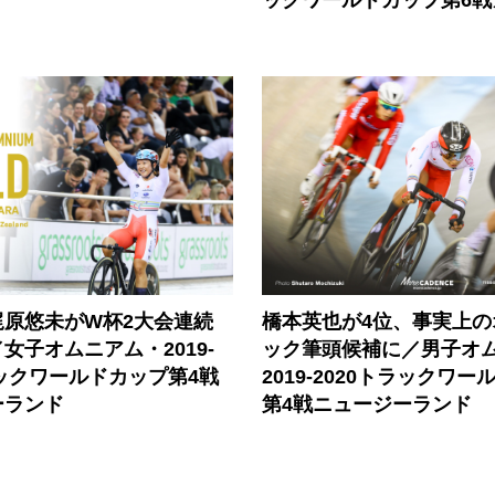
梶原悠未がW杯2大会連続
橋本英也が4位、事実上の
女子オムニアム・2019-
ック筆頭候補に／男子オ
ラックワールドカップ第4戦
2019-2020トラックワ
ーランド
第4戦ニュージーランド