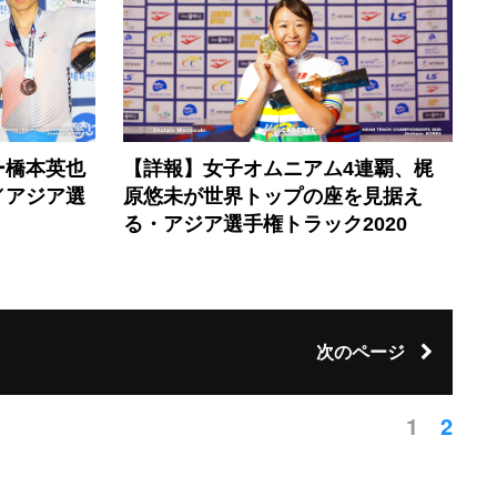
ー橋本英也
【詳報】女子オムニアム4連覇、梶
／アジア選
原悠未が世界トップの座を見据え
る・アジア選手権トラック2020
次のページ
1
2