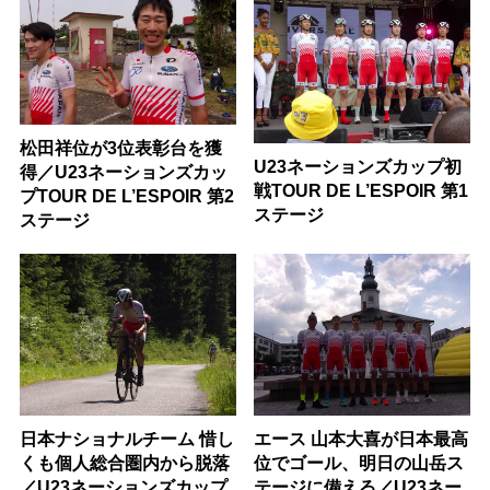
松田祥位が3位表彰台を獲
U23ネーションズカップ初
得／U23ネーションズカッ
戦TOUR DE L’ESPOIR 第1
プTOUR DE L’ESPOIR 第2
ステージ
ステージ
日本ナショナルチーム 惜し
エース 山本大喜が日本最高
くも個人総合圏内から脱落
位でゴール、明日の山岳ス
／U23ネーションズカップ
テージに備える／U23ネー