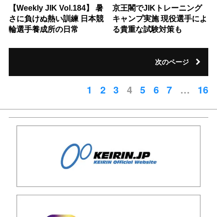
【Weekly JIK Vol.184】 暑
京王閣でJIKトレーニング
さに負けぬ熱い訓練 日本競
キャンプ実施 現役選手によ
輪選手養成所の日常
る貴重な試験対策も
次のページ
1
2
3
4
5
6
7
…
16