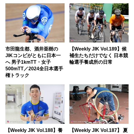
市田龍生都、酒井亜樹の
【Weekly JIK Vol.189】候
JIKコンビがともに日本一
補生たちだけでなく 日本競
へ 男子1kmTT・女子
輪選手養成所の日常
500mTT／2024全日本選手
権トラック
【Weekly JIK Vol.188】養
【Weekly JIK Vol.187】 夏