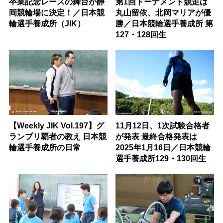
卒業記念レースの舞台が静
第1回トーナメント競走は
岡競輪場に決定！／日本競
丸山留依、北岡マリアが優
輪選手養成所（JIK）
勝／日本競輪選手養成所 第
127・128回生
【Weekly JIK Vol.197】グ
11月12日、1次試験合格者
ランプリ覇者の教え 日本競
が発表 最終合格発表は
輪選手養成所の日常
2025年1月16日／日本競輪
選手養成所129・130回生