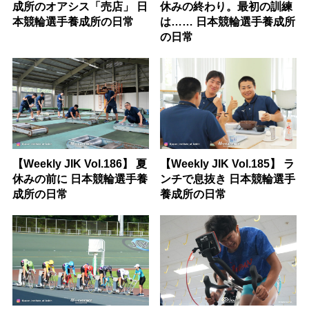
成所のオアシス「売店」 日
休みの終わり。最初の訓練
本競輪選手養成所の日常
は…… 日本競輪選手養成所
の日常
【Weekly JIK Vol.186】 夏
【Weekly JIK Vol.185】 ラ
休みの前に 日本競輪選手養
ンチで息抜き 日本競輪選手
成所の日常
養成所の日常