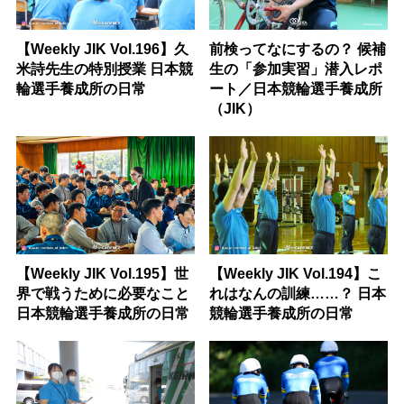
【Weekly JIK Vol.196】久
前検ってなにするの？ 候補
米詩先生の特別授業 日本競
生の「参加実習」潜入レポ
輪選手養成所の日常
ート／日本競輪選手養成所
（JIK）
【Weekly JIK Vol.195】世
【Weekly JIK Vol.194】こ
界で戦うために必要なこと
れはなんの訓練……？ 日本
日本競輪選手養成所の日常
競輪選手養成所の日常