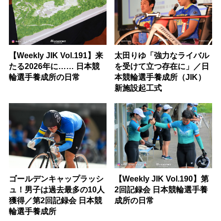
【Weekly JIK Vol.191】来
太田りゆ「強力なライバル
たる2026年に…… 日本競
を受けて立つ存在に」／日
輪選手養成所の日常
本競輪選手養成所（JIK）
新施設起工式
ゴールデンキャップラッシ
【Weekly JIK Vol.190】第
ュ！男子は過去最多の10人
2回記録会 日本競輪選手養
獲得／第2回記録会 日本競
成所の日常
輪選手養成所