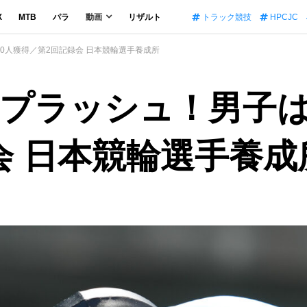
X
MTB
パラ
動画
リザルト
トラック競技
HPCJC
0人獲得／第2回記録会 日本競輪選手養成所
プラッシュ！男子は
会 日本競輪選手養成