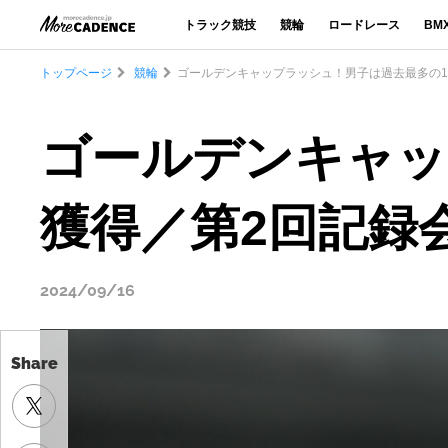
トラック競技
競輪
ロードレース
BM
トップページ
競輪
ゴールデンキャップラッシュ！男子は過去最多の1
Share
ゴールデンキャッ
獲得／第2回記録
2024/09/16