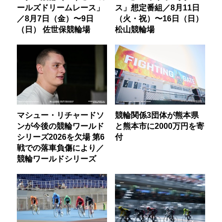
ールズドリームレース」
ス」想定番組／8月11日
／8月7日（金）〜9日
（火・祝）〜16日（日）
（日） 佐世保競輪場
松山競輪場
マシュー・リチャードソ
競輪関係3団体が熊本県
ンが今後の競輪ワールド
と熊本市に2000万円を寄
シリーズ2026を欠場 第6
付
戦での落車負傷により／
競輪ワールドシリーズ