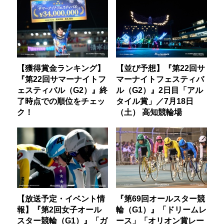
【獲得賞金ランキング】
【並び予想】『第22回サ
『第22回サマーナイトフ
マーナイトフェスティバ
ェスティバル（G2）』終
ル（G2）』2日目「アル
了時点での順位をチェッ
タイル賞」／7月18日
ク！
（土） 高知競輪場
【放送予定・イベント情
『第69回オールスター競
報】『第2回女子オール
輪（G1）』「ドリームレ
スター競輪（G1）』「ガ
ース」「オリオン賞レー