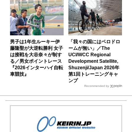
男子は1年生ルーキー伊
「我々の国にはベロドロ
藤隆聖が大逆転勝利 女子
ームが無い」／The
は接戦を大谷奈々が制す
UCI/WCC Regional
る／男女ポイントレース
Development Satellite,
『2026インターハイ自転
Shuzenji/Japan 2026年
車競技』
第1回トレーニングキャ
ンプ
Recommended by