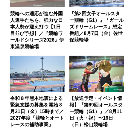
競輪への適応が進む外国
『第2回女子オールスタ
人選手たちを、強力な日
ー競輪（G1）』「ガール
本人勢が迎え打つ【1日
ズドリームレース」想定
目並び予想】／『競輪ワ
番組／8月7日（金）佐世
ールドシリーズ2026』伊
保競輪場
東温泉競輪場
令和８年熊本地震による
【放送予定・イベント情
緊急支援の募集を開始 8
報】『第69回オールスタ
月21日（金）15時まで／
ー競輪（G1）』／8月11
2027年度「競輪とオート
日（火・祝）〜16日
レースの補助事業」
（日）松山競輪場