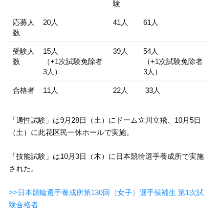
験
応募人
20人
41人
61人
数
受験人
15人
39人
54人
数
（+1次試験免除者
（+1次試験免除者
3人）
3人）
合格者
11人
22人
33人
「適性試験」は9月28日（土）にドーム立川立飛、10月5日
（土）に此花区民一休ホールで実施。
「技能試験」は10月3日（木）に日本競輪選手養成所で実施
された。
>>日本競輪選手養成所第130回（女子）選手候補生 第1次試
験合格者