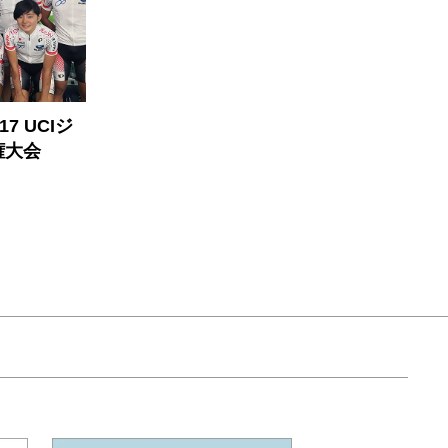
7 UCIジ
権大会