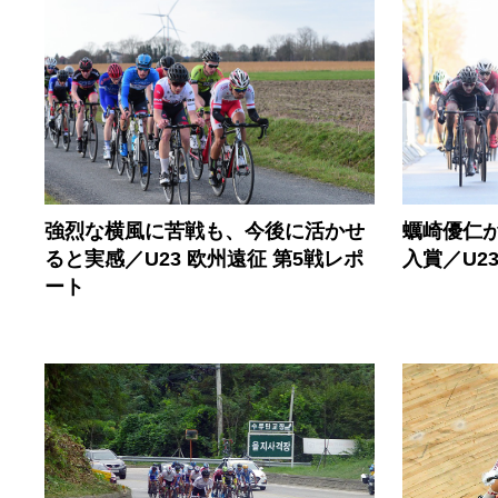
強烈な横風に苦戦も、今後に活かせ
蠣崎優仁
ると実感／U23 欧州遠征 第5戦レポ
入賞／U2
ート