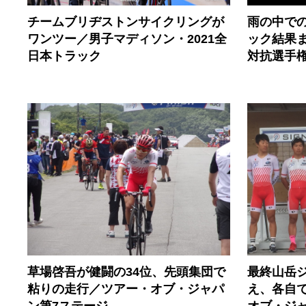
雨の中での
チームブリヂストンサイクリングが
ック結果ま
ワンツー／男子マディソン・2021全
対抗選手
日本トラック
草場啓吾が健闘の34位、先頭集団で
最終山岳
粘りの走行／ツアー・オブ・ジャパ
え、各自
ン第7ステージ
オブ・ジ