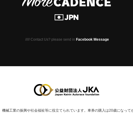
///// Contact Us? please send in
Facebook Message
、
機械⼯業の振興や社会福祉等に役⽴てられています。
車券の購入は20歳になって