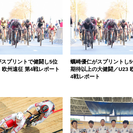
がスプリントで健闘し5位
蠣崎優仁がスプリントし5
3 欧州遠征 第4戦レポート
期待以上の大健闘／U23 
4戦レポート