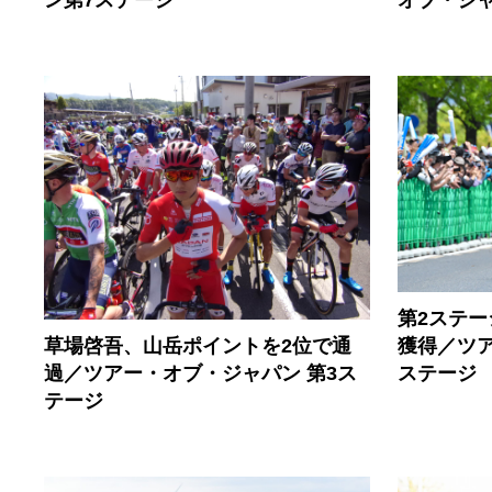
第2ステ
草場啓吾、山岳ポイントを2位で通
獲得／ツア
過／ツアー・オブ・ジャパン 第3ス
ステージ
テージ