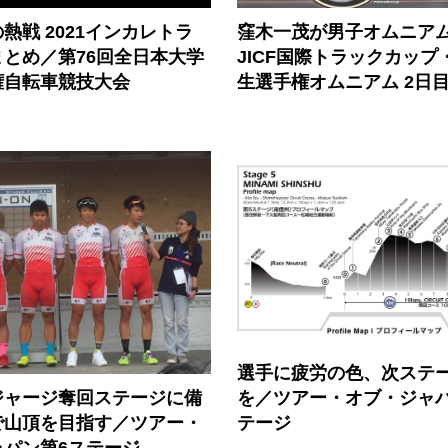
熱戦 2021インカレトラ
窪木一茂が男子オムニア
とめ／第76回全日本大学
JICF国際トラックカップ
権自転車競技大会
生選手権オムニアム 2日
選手に疲労の色、次ステ
ジャージ奪回ステージに備
を／ツアー・オブ・ジャパ
で山頂を目指す／ツアー・
テージ
ャパン第6ステージ