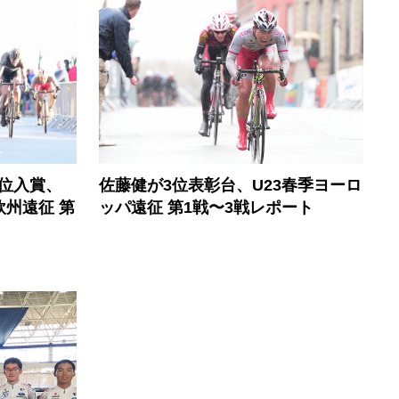
佐藤健が3位表彰台、U23春季ヨーロ
位入賞、
ッパ遠征 第1戦〜3戦レポート
欧州遠征 第