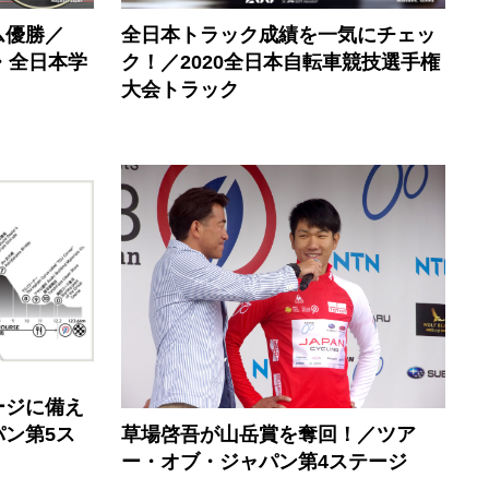
ム優勝／
全日本トラック成績を一気にチェッ
・全日本学
ク！／2020全日本自転車競技選手権
目
大会トラック
ージに備え
草場啓吾が山岳賞を奪回！／ツア
ン第5ス
ー・オブ・ジャパン第4ステージ