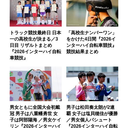
トラック競技最終日 日本
「高校生ナンバーワン」
一の高校生が決まる／3
をかけた4日間『2026イ
日目 リザルトまとめ
ンターハイ自転車競技』
『2026インターハイ自転
競技結果まとめ
車競技』
男女ともに全国大会初戴
男子は松田奏太朗が2連
冠 男子は八重幡勇世 女
覇 女子は塩貝穂佳が優勝
子は阿部陽海 ／男女ケイ
／男女個人パシュート
リン『2026インターハイ
『2026インターハイ自転