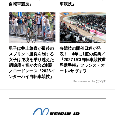
自転車競技』
車競技』
男子は井上悠喜が最後の
各競技の開催日程が発
スプリント勝負を制する
表！ 4年に1度の祭典／
女子は逆境を乗り越えた
『2027 UCI自転車競技世
綱嶋凜々音が大会2連覇
界選手権』フランス・オ
／ロードレース『2026イ
ート=サヴォワ
ンターハイ自転車競技』
Recommended by