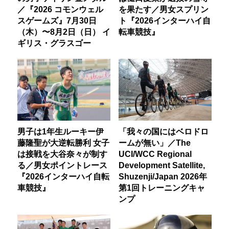
／『2026 コモンウェル
を果たす／男女スプリン
スゲームズ』7月30日
ト『2026インターハイ自
（木）〜8月2日（日） イ
転車競技』
ギリス・グラスゴー
男子は1年生ルーキー伊
「我々の国にはベロドロ
藤隆聖が大逆転勝利 女子
ームが無い」／The
は接戦を大谷奈々が制す
UCI/WCC Regional
る／男女ポイントレース
Development Satellite,
『2026インターハイ自転
Shuzenji/Japan 2026年
車競技』
第1回トレーニングキャ
ンプ