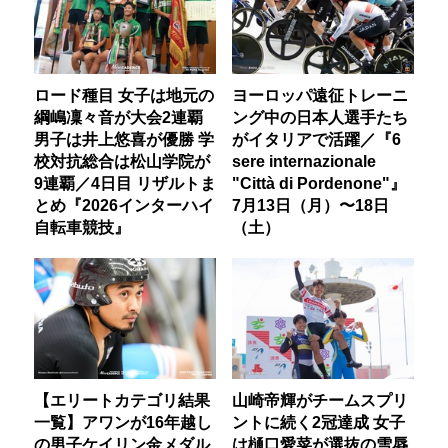
ロード種目 女子は地元の
ヨーロッパ遠征トレーニ
綱嶋凜々音が大会2連覇
ング中の日本人選手たち
男子は井上悠喜が優勝 学
がイタリアで活躍／『6
校対抗総合は松山学院が
sere internazionale
9連覇／4日目 リザルトま
"Città di Pordenone"』
とめ『2026インターハイ
7月13日（月）〜18日
自転車競技』
（土）
【エリートカテゴリ結果
山崎帝輝がチームスプリ
一覧】アワンが16年越し
ントに続く2冠達成 女子
の男子ケイリン金メダル
は樋口愛菜が選抜の雪辱