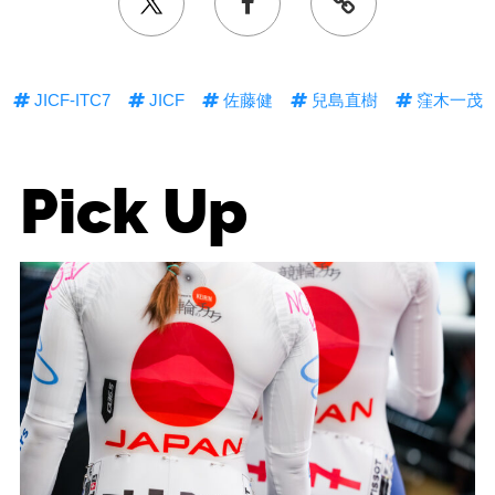
JICF-ITC7
JICF
佐藤健
兒島直樹
窪木一茂
Pick Up