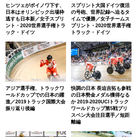
ヒンツェがボイノワ下す、
スプリント大国ドイツ復活
日本はオリンピック出場枠
の号砲、世界記録へ迫るタ
逃すも日本新／女子スプリ
イムで優勝／女子チームス
ント・2020世界選手権トラ
プリント・2020世界選手権
ック・ドイツ
トラック・ドイツ
アジア選手権、トラックワ
快調の日本 長迫吉拓も参戦
ールドカップでの日本の躍
の日本勢金メダル獲得なる
進／2019トラック国際大会
か 2019-2020UCIトラック
振り返り後編
ワールドカップ第5戦ブリ
スベン大会注目選手／短距
離編