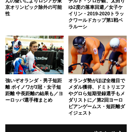
んの疑いによりロシアが東
チルド・グロが銀、太田り
京オリンピック除外の可能
ゆ2度の落車回避／女子ケ
性
イリン・2019-2020トラッ
クワールドカップ第1戦ベ
ラルーシ
強いぞオランダ・男子短距
オランダ勢がほぼ全種目で
離 ボイノワが3冠・女子短
メダル獲得、ドミトリエフ
距離 中長距離の結果も／ヨ
やグロら短期登録選手もメ
ーロッパ選手権まとめ
ダリストに／第2回ヨーロ
ピアンゲームス・短距離ダ
イジェスト