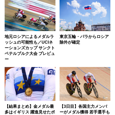
地元ロシアによるメダルラ
東京五輪・パラからロシア
ッシュの可能性も／UCIネ
除外が確定
ーションズカップ サンクト
ペテルブルク大会 プレビュ
ー
【結果まとめ】金メダル最
【3日目】各国主力メンバ
多はイギリス 躍進見せたポ
ーがメダル獲得 若手選手も