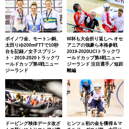
ボイノワ金、モートン銅、
W杯も大会折り返しへ オセ
太田りゆ200mFTTで10秒
アニアの強豪ら本格参戦
台を記録／女子スプリン
2019-2020UCIトラックワ
ト・2019-2020トラックワ
ールドカップ第4戦ニュー
ールドカップ第4戦ニュー
ジーランド 注目選手／短距
ジーランド
離編
ドーピング検体データ改ざ
ヒンツェ初の金を獲得＆マ