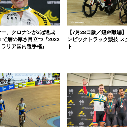
ァー、クロナンが3冠達成
【7月28日版／短距離編
代まで層の厚さ目立つ『2022
ンピックトラック競技 ス
トラリア国内選手権』
ト