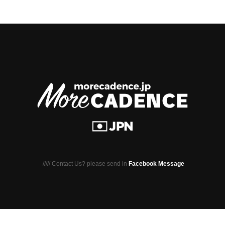
///// Contact Us? please send in
Facebook Message