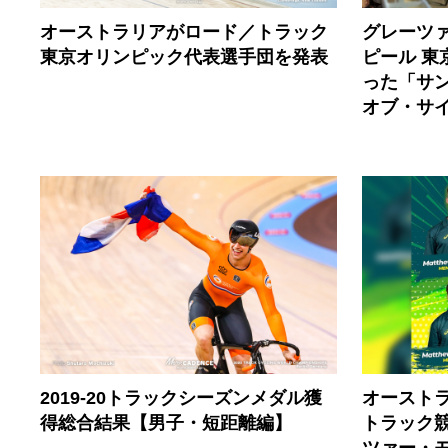
オーストラリアがロード／トラック
グレーツ
東京オリンピック代表選手団を発表
ピール 
った「サ
オブ・サ
2019-20トラックシーズンメダル獲
オースト
得総合結果【男子・短距離編】
トラック
ツァー・