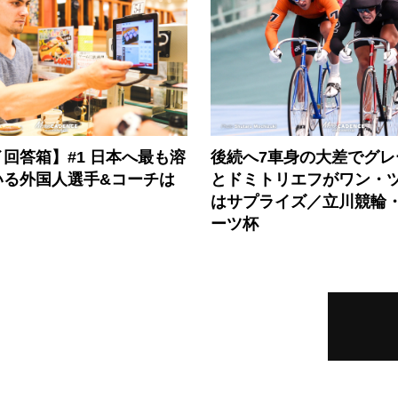
回答箱】#1 日本へ最も溶
後続へ7車身の大差でグレ
いる外国人選手&コーチは
とドミトリエフがワン・
はサプライズ／立川競輪
ーツ杯