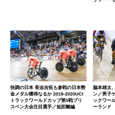
快調の日本 長迫吉拓も参戦の日本勢
脇本雄太
金メダル獲得なるか 2019-2020UCI
ン／男子ケイ
トラックワールドカップ第5戦ブリ
ックワー
スベン大会注目選手／短距離編
ーランド