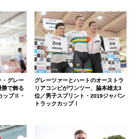
ー・グレー
グレーツァーとハートのオーストラ
優勝で飾る
リアコンビがワンツー、脇本雄太3
カップⅡ・
位／男子スプリント・2019ジャパン
トラックカップⅠ