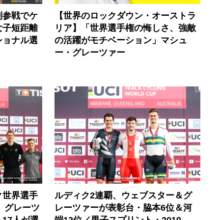
別参戦でケ
【世界のロックダウン・オーストラ
女子短距離
リア】「世界選手権の悔しさ、強敵
ショナル選
の活躍がモチベーション」マシュ
ー・グレーツァー
ク世界選手
ルディク2連覇、ウェブスター＆グ
、グレーツ
レーツァーが表彰台・脇本6位＆河
17人が選
端13位／男子スプリント・2019-