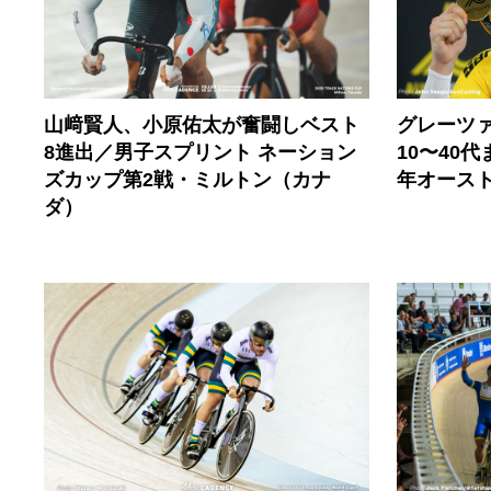
グレーツ
山﨑賢人、小原佑太が奮闘しベスト
10〜40
8進出／男子スプリント ネーション
年オース
ズカップ第2戦・ミルトン（カナ
ダ）