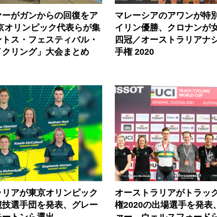
ァーがガンからの回復をア
マレーシアのアワンが特
東京オリンピック代表らが集
イリン優勝、クロナンが
ントス・フェスティバル・
四冠／オーストラリアナ
イクリング」大会まとめ
手権 2020
ラリアが東京オリンピック
オーストラリアがトラッ
競技選手団を発表、グレー
権2020の出場選手を発表
モートンら選出
ァー、ウェルスフォードら