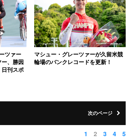
ーツァー
マシュー・グレーツァーが久留米競
ツー、勝因
輪場のバンクレコードを更新！
・日刊スポ
次のページ
1
2
3
4
5