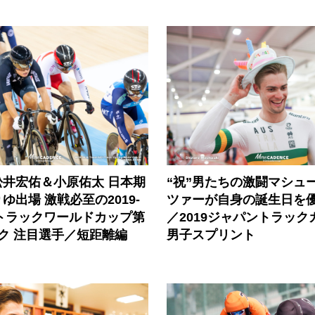
松井宏佑＆小原佑太 日本期
“祝”男たちの激闘マシュ
ゆ出場 激戦必至の2019-
ツァーが自身の誕生日を
UCIトラックワールドカップ第
／2019ジャパントラック
ク 注目選手／短距離編
男子スプリント