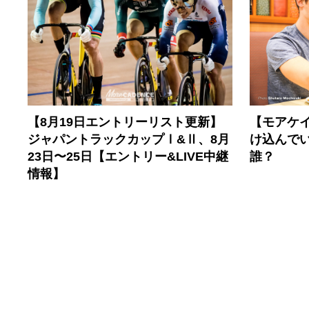
【8月19日エントリーリスト更新】
【モアケイ
ジャパントラックカップⅠ&Ⅱ、8月
け込んで
23日〜25日【エントリー&LIVE中継
誰？
情報】