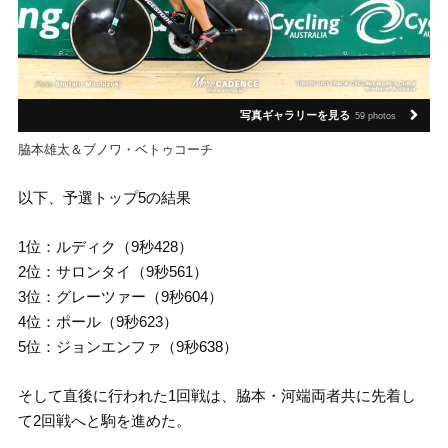
写真ギャラリーを見る
59 photos
脇本雄太＆ブノワ・ベトゥコーチ
以下、予選トップ5の結果
1位：ルディク（9秒428）
2位：サロンタイ（9秒561）
3位：グレーツァー（9秒604）
4位：ポール（9秒623）
5位：ジョンエンファ（9秒638）
そして直後に行われた1回戦は、脇本・河端両者共に先着し
て2回戦へと駒を進めた。