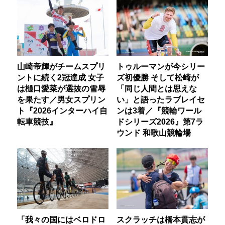
山崎帝輝がチームスプリ
トゥルーマンが今シリー
ントに続く2冠達成 女子
ズ初優勝 そして松崎が
は樋口愛菜が選抜の雪辱
「同じ人間とは思えな
を果たす／男女スプリン
い」と語ったラブレイセ
ト『2026インターハイ自
ンは3着／『競輪ワール
転車競技』
ドシリーズ2026』第7ラ
ウンド 和歌山競輪場
「我々の国にはベロドロ
スクラッチは橋本貫志が