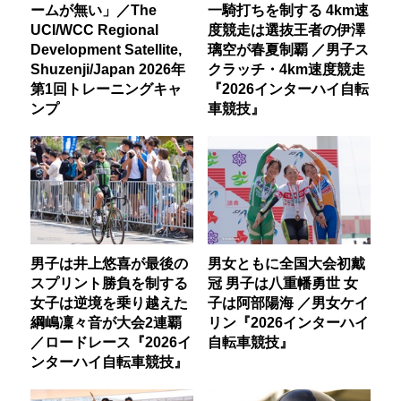
ームが無い」／The
一騎打ちを制する 4km速
UCI/WCC Regional
度競走は選抜王者の伊澤
Development Satellite,
璃空が春夏制覇 ／男子ス
Shuzenji/Japan 2026年
クラッチ・4km速度競走
第1回トレーニングキャ
『2026インターハイ自転
ンプ
車競技』
男子は井上悠喜が最後の
男女ともに全国大会初戴
スプリント勝負を制する
冠 男子は八重幡勇世 女
女子は逆境を乗り越えた
子は阿部陽海 ／男女ケイ
綱嶋凜々音が大会2連覇
リン『2026インターハイ
／ロードレース『2026イ
自転車競技』
ンターハイ自転車競技』