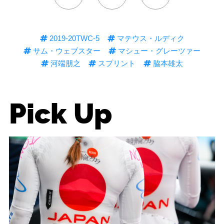
2019-20TWC-5
マテウス・ルディク
サム・ウェブスター
マシュー・グレーツァー
河端朋之
スプリント
脇本雄太
Pick Up