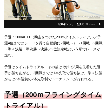
写真ギャラリーを見る
59 photos
予選：200mFTT（助走をつけた200mタイムトライアル／予
選4位まではシードを得て自動的に2回戦へ）→1回戦→2回戦
→準々決勝→準決勝→決勝／3位決定戦という形でレースが
進む。
予選はタイムトライアル、その後は1対1で3周を先着した選
手が勝ちあがる。2回戦までは1本先取で勝ち抜け。準々決勝
からは3本勝負の2本先取制でトーナメントが行われる。
予選（200ｍフライングタイム
トライアル）