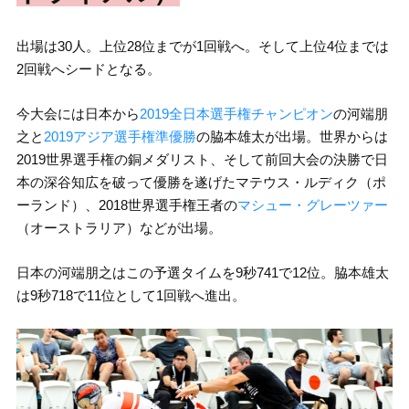
出場は30人。上位28位までが1回戦へ。そして上位4位までは
2回戦へシードとなる。
今大会には日本から
2019全日本選手権チャンピオン
の河端朋
之と
2019アジア選手権準優勝
の脇本雄太が出場。世界からは
2019世界選手権の銅メダリスト、そして前回大会の決勝で日
本の深谷知広を破って優勝を遂げたマテウス・ルディク（ポ
ーランド）、2018世界選手権王者の
マシュー・グレーツァー
（オーストラリア）などが出場。
日本の河端朋之はこの予選タイムを9秒741で12位。脇本雄太
は9秒718で11位として1回戦へ進出。