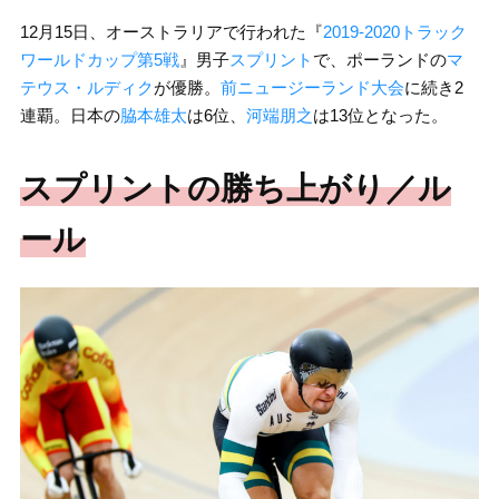
12月15日、オーストラリアで行われた『
2019-2020トラック
ワールドカップ第5戦
』男子
スプリント
で、ポーランドの
マ
テウス・ルディク
が優勝。
前ニュージーランド大会
に続き2
連覇。日本の
脇本雄太
は6位、
河端朋之
は13位となった。
スプリントの勝ち上がり／ル
ール