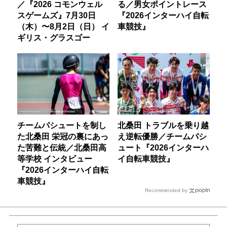
／『2026 コモンウェル
る／男女ポイントレース
スゲームズ』7月30日
『2026インターハイ自転
（木）〜8月2日（日） イ
車競技』
ギリス・グラスゴー
チームパシュートを制し
北桑田 トラブルを乗り越
た北桑田 栄冠の裏にあっ
え逆転優勝／チームパシ
た苦難と伝統／北桑田高
ュート『2026インターハ
等学校 インタビュー
イ自転車競技』
『2026インターハイ自転
車競技』
Recommended by