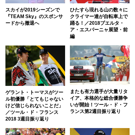
スカイが2019シーズンで
ひたすら現れる山の数々に
『TEAM Sky』のスポンサ
クライマー達が自転車上で
ードから撤退へ
踊る！／2018ブエルタ・
ア・エスパーニャ展望・前
編
またも有力選手が大量リタ
ゲラント・トーマスがツー
イア、本格的な総合優勝争
ル初優勝「とてもじゃない
いが開始！ツール・ド・フ
けど信じられないことだ」
ランス第2週目振り返り
／ツール・ド・フランス
2018 3週目振り返り