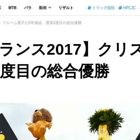
X
MTB
パラ
動画
リザルト
トラック競技
HPCJC
ス・フルーム選手が3年連続、通算4度目の総合優勝
ランス2017】クリ
4度目の総合優勝