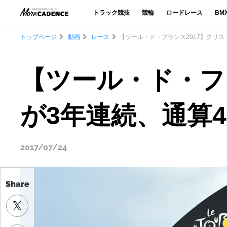
トラック競技
競輪
ロードレース
BM
トップページ
動画
レース
【ツール・ド・フランス2017】クリ
【ツール・ド・フ
が3年連続、通算
2017/07/24
Share