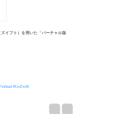
T（ズイフト）を用いた「バーチャル版
virtual
#GoZwift