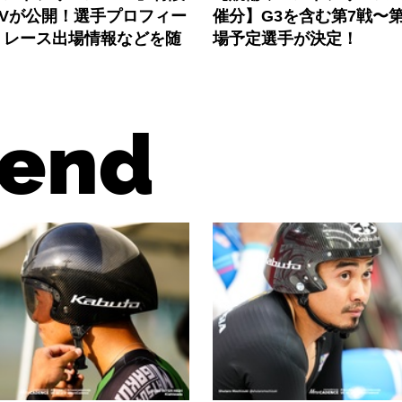
PVが公開！選手プロフィー
催分】G3を含む第7戦〜第
、レース出場情報などを随
場予定選手が決定！
end