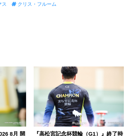
マス
クリス・フルーム
6 8月 開
『高松宮記念杯競輪（G1）』終了時