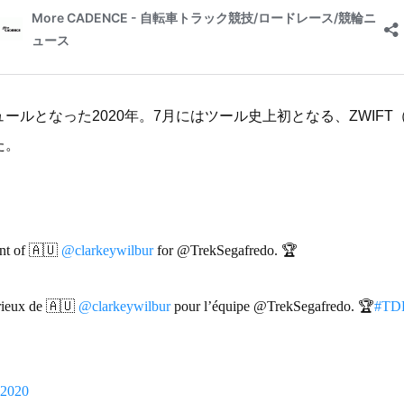
ールとなった2020年。7月にはツール史上初となる、ZWIF
た。
int of 🇦🇺
@clarkeywilbur
for @TrekSegafredo. 🏆
orieux de 🇦🇺
@clarkeywilbur
pour l’équipe @TrekSegafredo. 🏆
#TDF
 2020