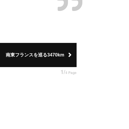
南東フランスを巡る3470km
1/
4 Page