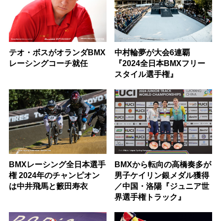
テオ・ボスがオランダBMX
中村輪夢が⼤会6連覇
レーシングコーチ就任
『2024全⽇本BMXフリー
スタイル選⼿権』
BMXレーシング全日本選手
BMXから転向の高橋奏多が
権 2024年のチャンピオン
男子ケイリン銀メダル獲得
は中井飛馬と籔田寿衣
／中国・洛陽『ジュニア世
界選手権トラック』