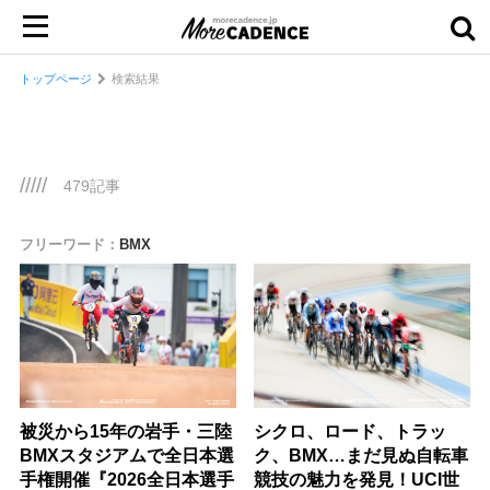
トップページ
検索結果
/////
479記事
フリーワード：
BMX
被災から15年の岩手・三陸
シクロ、ロード、トラッ
BMXスタジアムで全日本選
ク、BMX…まだ見ぬ自転車
手権開催『2026全日本選手
競技の魅力を発見！UCI世