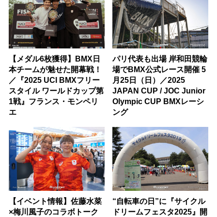
【メダル6枚獲得】BMX日
パリ代表も出場 岸和田競輪
本チームが魅せた開幕戦！
場でBMX公式レース開催 5
／『2025 UCI BMXフリー
月25日（日）／2025
スタイル ワールドカップ第
JAPAN CUP / JOC Junior
1戦』フランス・モンペリ
Olympic CUP BMXレーシ
エ
ング
【イベント情報】佐藤水菜
“自転車の日”に『サイクル
×梅川風子のコラボトーク
ドリームフェスタ2025』開