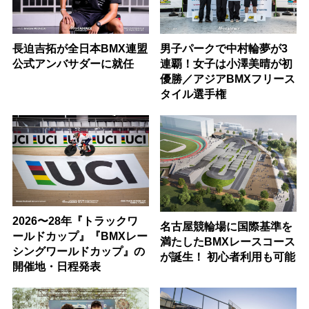
長迫吉拓が全日本BMX連盟
男子パークで中村輪夢が3
公式アンバサダーに就任
連覇！女子は小澤美晴が初
優勝／アジアBMXフリース
タイル選手権
2026〜28年『トラックワ
名古屋競輪場に国際基準を
ールドカップ』『BMXレー
満たしたBMXレースコース
シングワールドカップ』の
が誕生！ 初心者利用も可能
開催地・日程発表