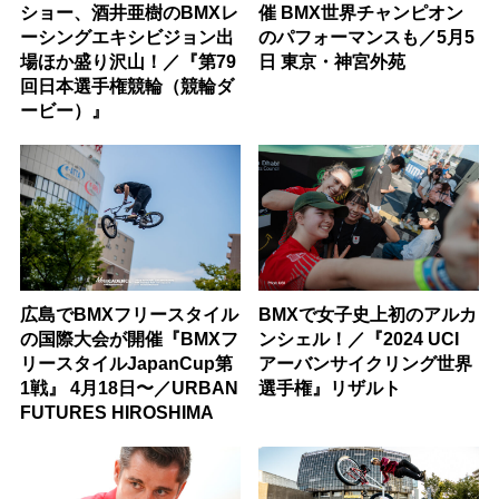
ショー、酒井亜樹のBMXレ
催 BMX世界チャンピオン
ーシングエキシビジョン出
のパフォーマンスも／5月5
場ほか盛り沢山！／『第79
日 東京・神宮外苑
回日本選手権競輪（競輪ダ
ービー）』
広島でBMXフリースタイル
BMXで女子史上初のアルカ
の国際大会が開催『BMXフ
ンシェル！／『2024 UCI
リースタイルJapanCup第
アーバンサイクリング世界
1戦』 4月18日〜／URBAN
選手権』リザルト
FUTURES HIROSHIMA