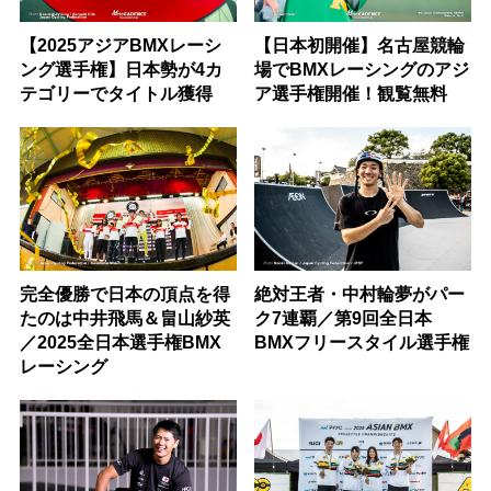
【2025アジアBMXレーシ
【日本初開催】名古屋競輪
ング選手権】日本勢が4カ
場でBMXレーシングのアジ
テゴリーでタイトル獲得
ア選手権開催！観覧無料
完全優勝で日本の頂点を得
絶対王者・中村輪夢がパー
たのは中井飛馬＆畠山紗英
ク7連覇／第9回全日本
／2025全日本選手権BMX
BMXフリースタイル選手権
レーシング