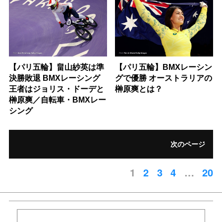
【パリ五輪】畠山紗英は準
【パリ五輪】BMXレーシン
決勝敗退 BMXレーシング
グで優勝 オーストラリアの
王者はジョリス・ドーデと
榊原爽とは？
榊原爽／自転車・BMXレー
シング
次のページ
1
2
3
4
…
20