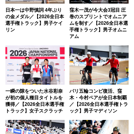
日本一は中野慎詞 4年ぶり
窪木一茂が今大会3冠目 圧
の金メダル／【2026全日本
巻のスプリントでオムニア
選手権トラック】男子ケイ
ムを制す／【2026全日本選
リン
手権トラック】男子オムニ
アム
一瞬の隙をついた水谷彩奈
パリ五輪コンビ復活、窪
が初の個人種目タイトルを
木・今村ペアが全日本制覇
獲得／【2026全日本選手権
／【2026全日本選手権トラ
トラック】女子スクラッチ
ック】男子マディソン