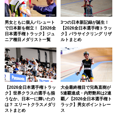
男女ともに個人パシュート
3つの日本新記録が誕生！
で日本新を樹立！【2026全
【2026全日本選手権トラッ
日本選手権トラック】ジュ
ク】パラサイクリング リザ
ニア種目メダリスト一覧
ルトまとめ
【2026全日本選手権トラッ
大会最終種目で兒島直樹が
ク】世界クラスの選手も揃
5連覇達成・内野艶和は2連
うなか、日本一に輝いたの
覇／【2026全日本選手権ト
は？ エリートクラスメダリ
ラック】男女ポイントレー
ストまとめ
ス