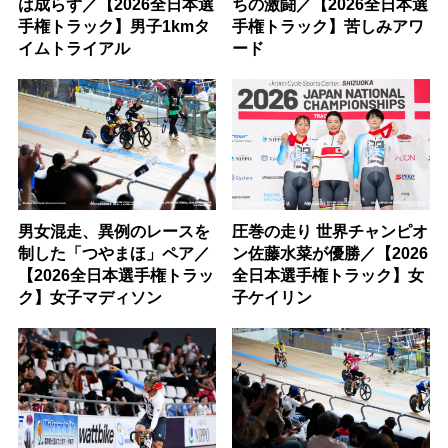
は成らず／【2026全日本選
ちの激闘／【2026全日本選
手権トラック】男子1kmタ
手権トラック】苦しみアワ
イムトライアル
ード
男女混走、異例のレースを
圧巻の走り 世界チャンピオ
制した「つやまほ」ペア／
ン佐藤水菜が優勝／【2026
【2026全日本選手権トラッ
全日本選手権トラック】女
ク】女子マディソン
子ケイリン