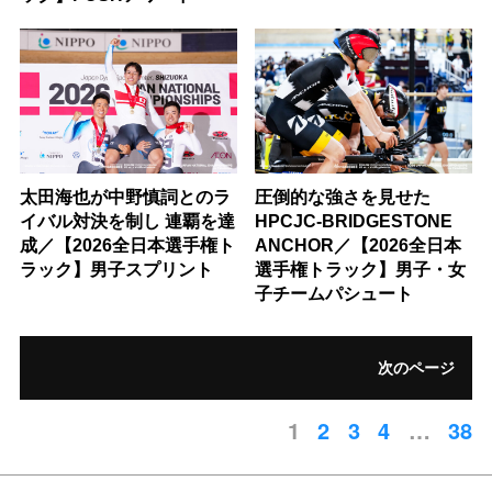
太田海也が中野慎詞とのラ
圧倒的な強さを見せた
イバル対決を制し 連覇を達
HPCJC-BRIDGESTONE
成／【2026全日本選手権ト
ANCHOR／【2026全日本
ラック】男子スプリント
選手権トラック】男子・女
子チームパシュート
次のページ
1
2
3
4
…
38