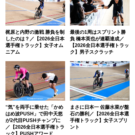
梶原と内野の激戦 勝負を制
最後の1周はスプリント勝
したのは？／【2026全日本
負 橋本英也が連覇達成／
選手権トラック】女子オム
【2026全日本選手権トラッ
ニアム
ク】男子スクラッチ
“気”を両手に乗せた「かめ
まさに日本一 佐藤水菜が盤
はめ波PUSH」で田中天悠
石の勝利／【2026全日本選
が2代目PUSHチャンプに
手権トラック】女子スプリ
／【2026全日本選手権トラ
ント
ック】PUSHアワード