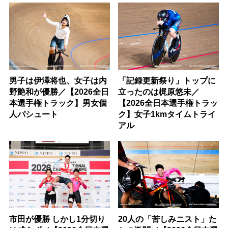
男子は伊澤将也、女子は内
「記録更新祭り」トップに
野艶和が優勝／【2026全日
立ったのは梶原悠未／
本選手権トラック】男女個
【2026全日本選手権トラッ
人パシュート
ク】女子1kmタイムトライ
アル
市田が優勝 しかし1分切り
20人の「苦しみニスト」た