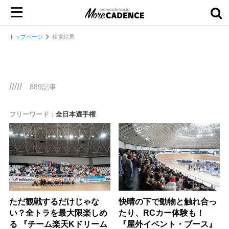
トップページ
検索結果
/////
889記事
フリーワード：
全日本選手権
ただ観戦するだけじゃな
快晴の下で動物と触れ合っ
い？全トラを最大限楽しめ
たり、RCカー体験も！
る 『チーム楽天Kドリーム
『屋外イベント・ブース』