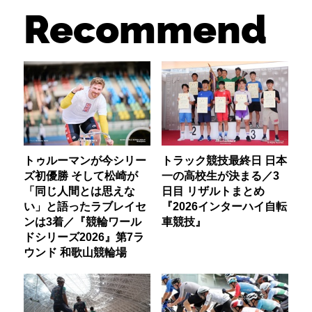
Recommend
トゥルーマンが今シリー
トラック競技最終日 日本
ズ初優勝 そして松崎が
一の高校生が決まる／3
「同じ人間とは思えな
日目 リザルトまとめ
い」と語ったラブレイセ
『2026インターハイ自転
ンは3着／『競輪ワール
車競技』
ドシリーズ2026』第7ラ
ウンド 和歌山競輪場