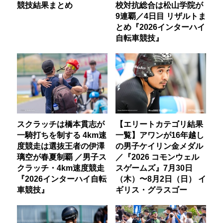
競技結果まとめ
校対抗総合は松山学院が
9連覇／4日目 リザルトま
とめ『2026インターハイ
自転車競技』
スクラッチは橋本貫志が
【エリートカテゴリ結果
一騎打ちを制する 4km速
一覧】アワンが16年越し
度競走は選抜王者の伊澤
の男子ケイリン金メダル
璃空が春夏制覇 ／男子ス
／『2026 コモンウェル
クラッチ・4km速度競走
スゲームズ』7月30日
『2026インターハイ自転
（木）〜8月2日（日） イ
車競技』
ギリス・グラスゴー