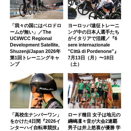
「我々の国にはベロドロ
ヨーロッパ遠征トレーニ
ームが無い」／The
ング中の日本人選手たち
UCI/WCC Regional
がイタリアで活躍／『6
Development Satellite,
sere internazionale
Shuzenji/Japan 2026年
"Città di Pordenone"』
第1回トレーニングキャ
7月13日（月）〜18日
ンプ
（土）
「高校生ナンバーワン」
ロード種目 女子は地元の
をかけた4日間『2026イ
綱嶋凜々音が大会2連覇
ンターハイ自転車競技』
男子は井上悠喜が優勝 学