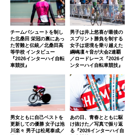
チームパシュートを制し
男子は井上悠喜が最後の
た北桑田 栄冠の裏にあっ
スプリント勝負を制する
た苦難と伝統／北桑田高
女子は逆境を乗り越えた
等学校 インタビュー
綱嶋凜々音が大会2連覇
『2026インターハイ自転
／ロードレース『2026イ
車競技』
ンターハイ自転車競技』
男女ともに自己ベストを
あの日、青春とともに駆
更新しての優勝 女子は池
け抜けた／写真で振り返
川楽々 男子は松尾泰成／
る『2026インターハイ自