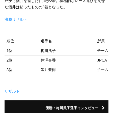
外から酒井を差した仲澤が2着。積極的なレース運びを見せ
た酒井は粘ったものの3着となった。
決勝リザルト
順位
選手名
所属
1位
梅川風子
チーム楽
2位
仲澤春香
JPCA
3位
酒井亜樹
チーム楽天
リザルト
優勝：梅川風子選手インタビュー