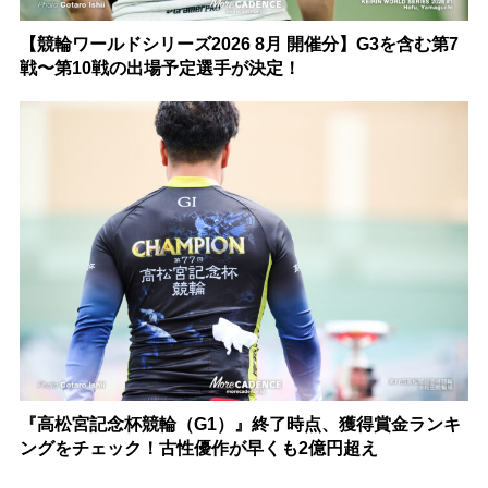
【競輪ワールドシリーズ2026 8月 開催分】G3を含む第7
戦〜第10戦の出場予定選手が決定！
『高松宮記念杯競輪（G1）』終了時点、獲得賞金ランキ
ングをチェック！古性優作が早くも2億円超え