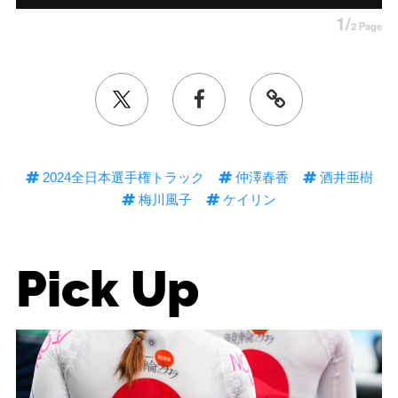
1/
2 Page
2024全日本選手権トラック
仲澤春香
酒井亜樹
梅川風子
ケイリン
Pick Up