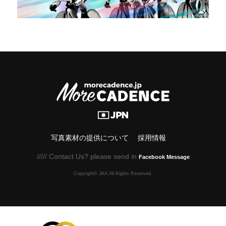
写真素材の提供について
採用情報
///// Contact Us? please send in
Facebook Message
Copyright© JKA.All Rights Reserved.