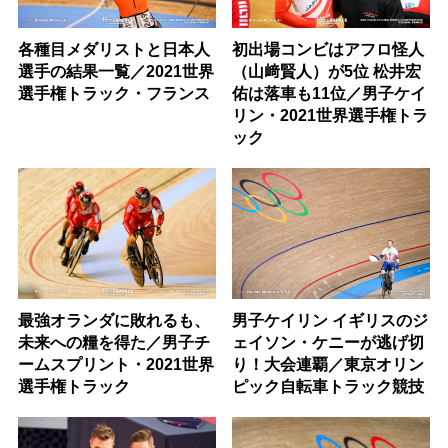
各種目メダリストと日本人
初出場コンビはアフロ怪人
選手の結果一覧／2021世界
（山﨑賢人）が5位 松井宏
選手権トラック・フランス
佑は落車も11位／男子ケイ
リン・2021世界選手権トラ
ック
最強オランダに敗れるも、
男子ケイリン イギリスのジ
未来への糧を得た／男子チ
ェイソン・ケニーが逃げ切
ームスプリント・2021世界
り！大会連覇／東京オリン
選手権トラック
ピック自転車トラック競技