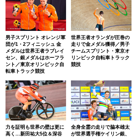
男子スプリント オレンジ軍
世界王者オランダが圧巻の
団が1・2フィニッシュ 金
走りで金メダル獲得／男子
メダルは世界王者ラブレイ
チームスプリント・東京オ
セン、銀メダルはホーフラ
リンピック自転車トラック
ント／東京オリンピック自
競技
転車トラック競技
力を証明も世界の壁は更に
全身全霊の走りで脇本雄太
高く…新田祐大5位＆深谷
が世界選手権ケイリン銀、