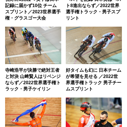
記録に届かず10位 チーム
ト8進出ならず／2022世界
スプリント／2023世界選手
選手権トラック・男子スプ
権・グラスゴー大会
リント
寺崎浩平が決勝で絶対王者
好タイムも幻に 日本チーム
と対決 山﨑賢人はリベンジ
が希望を見せる ／2022世
ならず／2022世界選手権ト
界選手権トラック 男子チー
ラック・男子ケイリン
ムスプリント