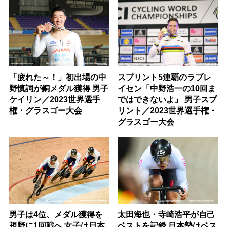
「疲れた～！」初出場の中
スプリント5連覇のラブレ
野慎詞が銅メダル獲得 男子
イセン「中野浩一の10回ま
ケイリン／2023世界選手
ではできないよ」 男子スプ
権・グラスゴー大会
リント／2023世界選手権・
グラスゴー大会
男子は4位、メダル獲得を
太田海也・寺崎浩平が自己
視野に1回戦へ 女子は日本
ベストを記録 日本勢はベス