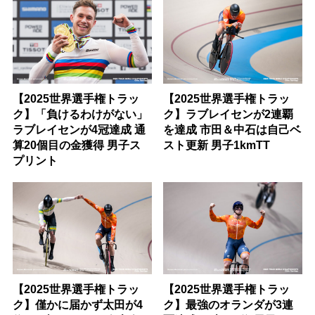
【2025世界選手権トラッ
【2025世界選手権トラッ
ク】「負けるわけがない」
ク】ラブレイセンが2連覇
ラブレイセンが4冠達成 通
を達成 市田＆中石は自己ベ
算20個目の金獲得 男子ス
スト更新 男子1kmTT
プリント
【2025世界選手権トラッ
【2025世界選手権トラッ
ク】僅かに届かず太田が4
ク】最強のオランダが3連