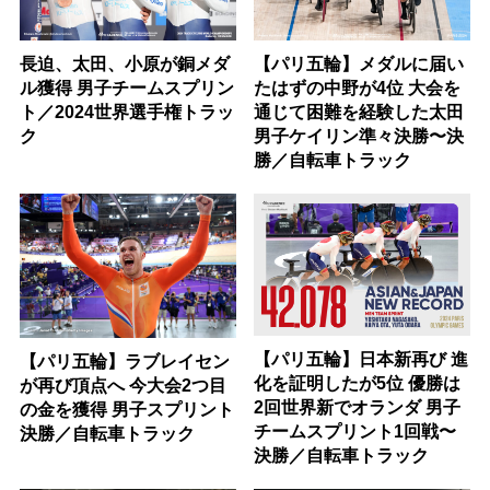
長迫、太田、小原が銅メダ
【パリ五輪】メダルに届い
ル獲得 男子チームスプリン
たはずの中野が4位 大会を
ト／2024世界選手権トラッ
通じて困難を経験した太田
ク
男子ケイリン準々決勝〜決
勝／自転車トラック
【パリ五輪】日本新再び 進
【パリ五輪】ラブレイセン
化を証明したが5位 優勝は
が再び頂点へ 今大会2つ目
2回世界新でオランダ 男子
の金を獲得 男子スプリント
チームスプリント1回戦〜
決勝／自転車トラック
決勝／自転車トラック