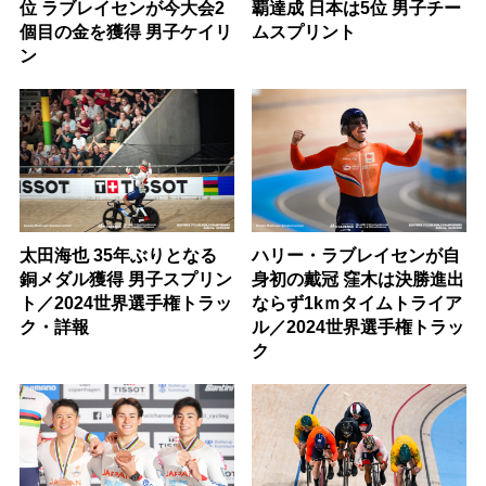
位 ラブレイセンが今大会2
覇達成 日本は5位 男子チー
個目の金を獲得 男子ケイリ
ムスプリント
ン
太田海也 35年ぶりとなる
ハリー・ラブレイセンが自
銅メダル獲得 男子スプリン
身初の戴冠 窪木は決勝進出
ト／2024世界選手権トラッ
ならず1kｍタイムトライア
ク・詳報
ル／2024世界選手権トラッ
ク