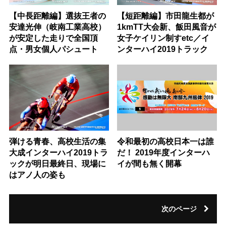
【中長距離編】選抜王者の
【短距離編】市田龍生都が
安達光伸（岐南工業高校）
1kmTT大会新、飯田風音が
が安定した走りで全国頂
女子ケイリン制すetc／イ
点・男女個人パシュート
ンターハイ2019トラック
弾ける青春、高校生活の集
令和最初の高校日本一は誰
大成インターハイ2019トラ
だ！ 2019年度インターハ
ックが明日最終日、現場に
イが間も無く開幕
はアノ人の姿も
次のページ