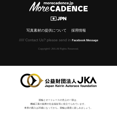
写真素材の提供について
採用情報
///// Contact Us? please send in
Facebook Message
Copyright© JKA.All Rights Reserved.
競輪とオートレースの売上の一部は、
機械⼯業の振興や社会福祉等に役⽴てられています。
車券の購入は20歳になってから。競輪は適度に楽しみましょう。