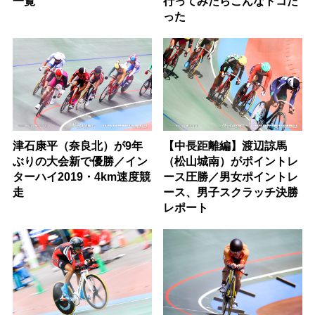
一覧
行ってみたらこんなトコだ
った
津石康平（奈良北）が9年
【中長距離編】渡辺諒馬
ぶりの大会新で優勝／イン
（松山城南）がポイントレ
ターハイ2019・4km速度競
ース圧勝／男女ポイントレ
走
ース、男子スクラッチ決勝
レポート