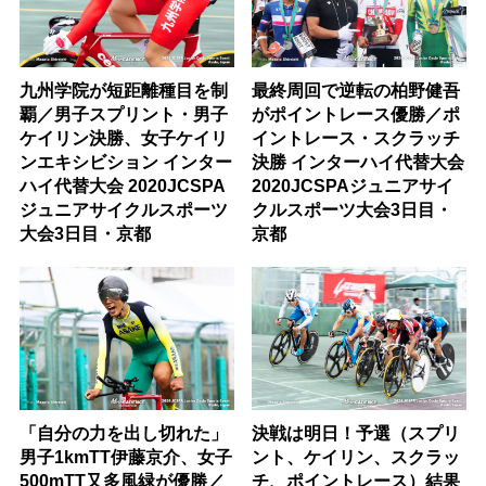
九州学院が短距離種目を制
最終周回で逆転の柏野健吾
覇／男子スプリント・男子
がポイントレース優勝／ポ
ケイリン決勝、女子ケイリ
イントレース・スクラッチ
ンエキシビション インター
決勝 インターハイ代替大会
ハイ代替大会 2020JCSPA
2020JCSPAジュニアサイ
ジュニアサイクルスポーツ
クルスポーツ大会3日目・
大会3日目・京都
京都
「自分の力を出し切れた」
決戦は明日！予選（スプリ
男子1kmTT伊藤京介、女子
ント、ケイリン、スクラッ
500mTT又多風緑が優勝／
チ、ポイントレース）結果