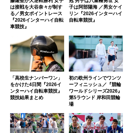
藤隆聖が大逆転勝利 女子
冠 男子は八重幡勇世 女
は接戦を大谷奈々が制す
子は阿部陽海 ／男女ケイ
る／男女ポイントレース
リン『2026インターハイ
『2026インターハイ自転
自転車競技』
車競技』
「高校生ナンバーワン」
初の欧州ラインでワンツ
をかけた4日間『2026イ
ーフィニッシュ／『競輪
ンターハイ自転車競技』
ワールドシリーズ2026』
競技結果まとめ
第5ラウンド 岸和田競輪
場