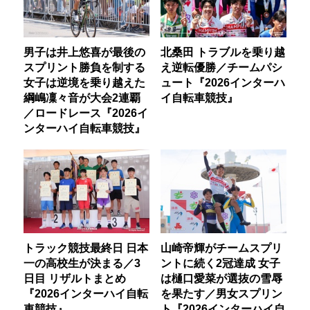
男子は井上悠喜が最後の
北桑田 トラブルを乗り越
スプリント勝負を制する
え逆転優勝／チームパシ
女子は逆境を乗り越えた
ュート『2026インターハ
綱嶋凜々音が大会2連覇
イ自転車競技』
／ロードレース『2026イ
ンターハイ自転車競技』
トラック競技最終日 日本
山崎帝輝がチームスプリ
一の高校生が決まる／3
ントに続く2冠達成 女子
日目 リザルトまとめ
は樋口愛菜が選抜の雪辱
『2026インターハイ自転
を果たす／男女スプリン
車競技』
ト『2026インターハイ自