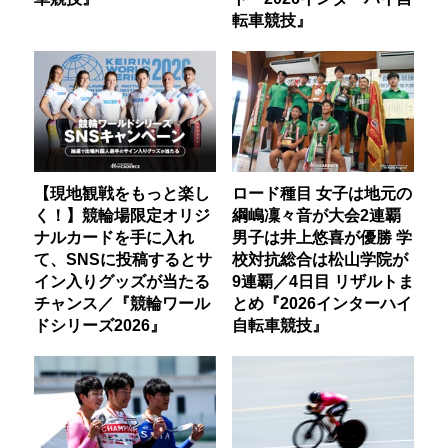
転車競技』
【現地観戦をもっと楽し
ロード種目 女子は地元の
く！】競輪場限定オリジ
綱嶋凜々音が大会2連覇
ナルカードを手に入れ
男子は井上悠喜が優勝 学
て、SNSに投稿するとサ
校対抗総合は松山学院が
イン入りグッズが当たる
9連覇／4日目 リザルトま
チャンス／『競輪ワール
とめ『2026インターハイ
ドシリーズ2026』
自転車競技』