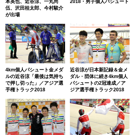
本英也、近谷涼、一丸尚
2018・男子個人パシュート
伍、沢田桂太郎、今村駿介
が出場
4km個人パシュート金メダ
近谷涼が日本新記録＆金メ
ルの近谷涼「最後は気持ち
ダル・団体に続き4km個人
で押し切った」／アジア選
パシュートの2冠達成／ア
手権トラック2018
ジア選手権トラック2018