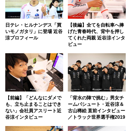
日テレ・ヒルナンデス「買
【後編】全てを自転車へ捧
いモノガタリ」に登場 近谷
げた青春時代、背中を押し
涼プロフィール
てくれた両親 近谷涼インタ
ビュー
【前編】「どんなにダメで
「背水の陣で挑む」男女チ
も、立ち止まることはでき
ームパシュート・近谷涼＆
ない」会社員アスリート近
古山稀絵 直前インタビュー
谷涼インタビュー
／トラック世界選手権2019