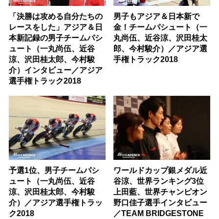
「決勝は攻める自分たちの
男子もアジア＆日本新で
レースをした」アジア＆日
金！チームパシュート（一
本新記録の男子チームパシ
丸尚伍、近谷涼、沢田桂太
ュート（一丸尚伍、近谷
郎、今村駿介）／アジア選
涼、沢田桂太郎、今村駿
手権トラック2018
介）インタビュー／アジア
選手権トラック2018
予選1位、男子チームパシ
ワールドカップ銀メダル近
ュート（一丸尚伍、近谷
谷涼、世界ランキング3位
涼、沢田桂太郎、今村駿
上田藍、世界チャンピオン
介）／アジア選手権トラッ
野口佳子選手インタビュー
ク2018
／TEAM BRIDGESTONE