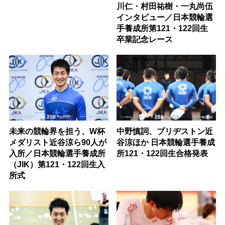
川仁・村田祐樹・一丸尚伍
インタビュー／日本競輪選
手養成所第121・122回生
卒業記念レース
未来の競輪界を担う、W杯
中野慎詞、ブリヂストン近
メダリスト近谷涼ら90人が
谷涼ほか 日本競輪選手養成
入所／日本競輪選手養成所
所121・122回生合格発表
（JIK）第121・122回生入
所式