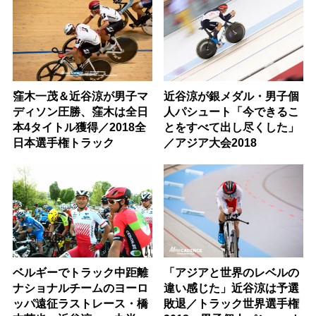
窪木一茂＆近谷涼が男子マ
近谷涼が銀メダル・男子個
ディソン圧勝、窪木は全日
人パシュート「今できるこ
本4タイトル獲得／2018全
とをすべて出し尽くした」
日本選手権トラック
／アジア大会2018
ベルギーでトラック中距離
「アジアと世界のレベルの
ナショナルチームのヨーロ
違い感じた」近谷涼は予選
ッパ遠征ラストレース・橋
敗退／トラック世界選手権