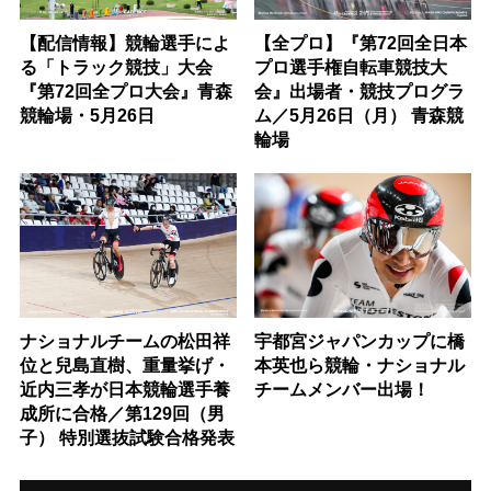
【配信情報】競輪選手によ
【全プロ】『第72回全日本
る「トラック競技」大会
プロ選手権自転車競技大
『第72回全プロ大会』青森
会』出場者・競技プログラ
競輪場・5月26日
ム／5月26日（月） 青森競
輪場
ナショナルチームの松田祥
宇都宮ジャパンカップに橋
位と兒島直樹、重量挙げ・
本英也ら競輪・ナショナル
近内三孝が日本競輪選手養
チームメンバー出場！
成所に合格／第129回（男
子） 特別選抜試験合格発表