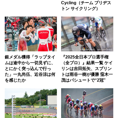
Cycling（チーム ブリヂス
トン サイクリング）
銀メダル獲得「ラップタイ
『2025全日本プロ選手権
ムは途中から一切見ずに、
（全プロ）』結果一覧 ケイ
とにかく突っ込んで行っ
リンは吉田拓矢、スプリン
た」一丸尚伍、近谷涼は何
トは雨谷一樹が優勝 窪木一
を感じたか
茂はパシュートで“2冠”