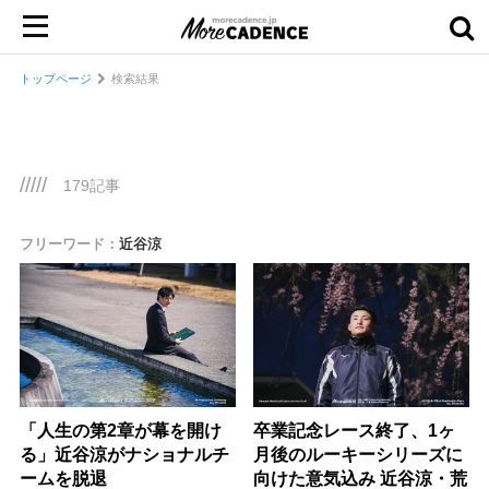
トップページ
検索結果
/////
179記事
フリーワード：
近谷涼
「人生の第2章が幕を開け
卒業記念レース終了、1ヶ
る」近谷涼がナショナルチ
月後のルーキーシリーズに
ームを脱退
向けた意気込み 近谷涼・荒