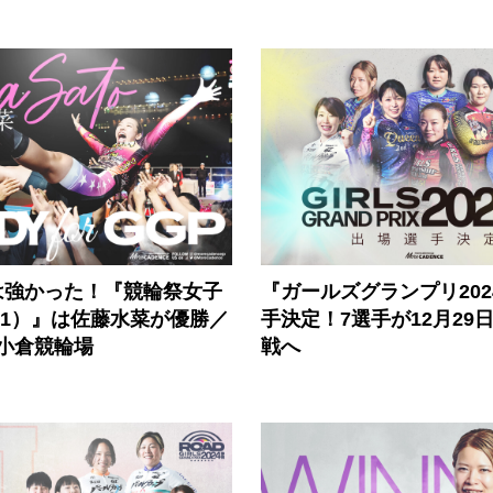
は強かった！『競輪祭女子
『ガールズグランプリ202
G1）』は佐藤水菜が優勝／
手決定！7選手が12月29
 小倉競輪場
戦へ