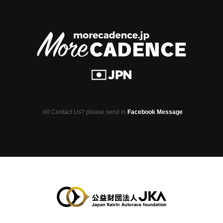
///// Contact Us? please send in
Facebook Message