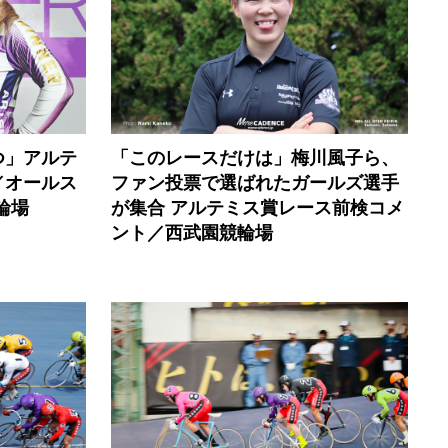
つ」アルテ
「このレースだけは」梅川風子ら、
／オールス
ファン投票で選ばれたガールズ選手
輪場
が集合 アルテミス賞レース前検コメ
ント／西武園競輪場