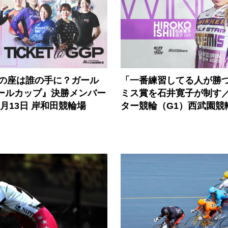
王の座は誰の手に？ガール
「一番練習してる人が勝
パールカップ』決勝メンバー
ミス賞を石井寛子が制す
6月13日 岸和田競輪場
ター競輪（G1）西武園競