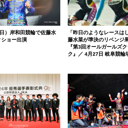
「昨日のようなレースは
（日）岸和田競輪で佐藤水
藤水菜が準決のリベンジ
クショー出演
『第3回オールガールズク
ク』／ 4月27日 岐阜競輪