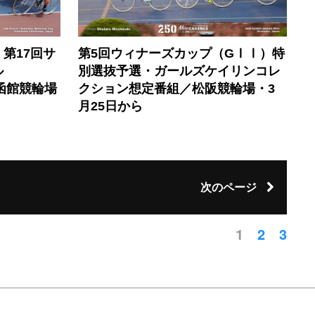
第17回サ
第5回ウィナーズカップ（GⅠⅠ）特
ル
別選抜予選・ガールズケイリンコレ
〜函館競輪場
クション想定番組／松阪競輪場・3
月25日から
次のページ
1
2
3