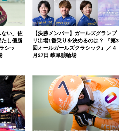
しない」佐
【決勝メンバー】ガールズグランプ
果たし優勝
リ出場1番乗りを決めるのは？ 『第3
ラシッ
回オールガールズクラシック』／ 4
場
月27日 岐阜競輪場