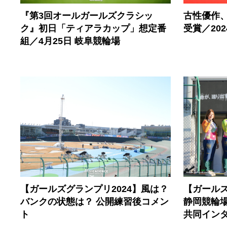
『第3回オールガールズクラシッ
古性優作
ク』初日「ティアラカップ」想定番
受賞／20
組／4月25日 岐阜競輪場
【ガールズグランプリ2024】風は？
【ガールズ
バンクの状態は？ 公開練習後コメン
静岡競輪
ト
共同イン