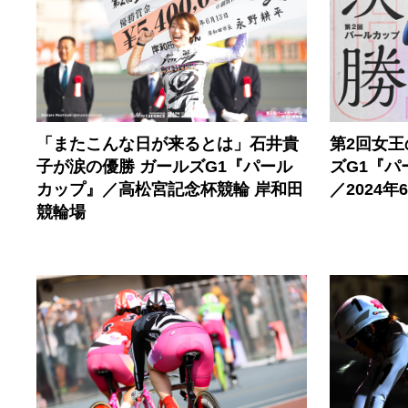
第2回女
「またこんな日が来るとは」石井貴
ズG1『
子が涙の優勝 ガールズG1『パール
／2024年
カップ』／高松宮記念杯競輪 岸和田
競輪場