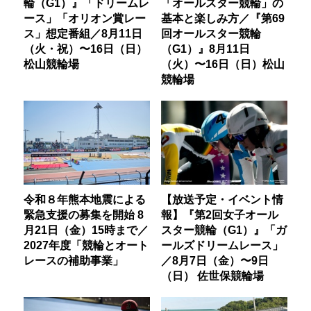
輪（G1）』「ドリームレ
「オールスター競輪」の
ース」「オリオン賞レー
基本と楽しみ方／『第69
ス」想定番組／8月11日
回オールスター競輪
（火・祝）〜16日（日）
（G1）』8月11日
松山競輪場
（火）〜16日（日）松山
競輪場
令和８年熊本地震による
【放送予定・イベント情
緊急支援の募集を開始 8
報】『第2回女子オール
月21日（金）15時まで／
スター競輪（G1）』「ガ
2027年度「競輪とオート
ールズドリームレース」
レースの補助事業」
／8月7日（金）〜9日
（日） 佐世保競輪場