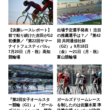
【決勝レースレポート】
出場予定選手発表！ 注目
前で粘り続けた吉田がG2
の推薦選手は？／『第42
初優勝／『第22回サマー
回 共同通信社杯
ナイトフェスティバル』
（G2）』9月18日
7月20日（月・祝）高知
（金）〜21日（月・祝）
競輪場
富山競輪場
『第2回女子オールスタ
ガールズドリームレース
ー競輪（G1）』「ガール
を制したのは佐藤水菜 準