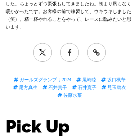
した。ちょっとずつ緊張もしてきましたね。朝より風もなく
暖かかったです。お客様の前で練習して、ウキウキしました
（笑）。精一杯やれることをやって、レースに臨みたいと思
います。
ガールズグランプリ2024
尾崎睦
坂口楓華
尾方真生
石井貴子
石井寛子
児玉碧衣
佐藤水菜
Pick Up