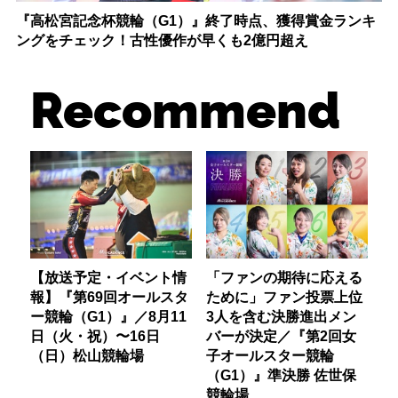
『高松宮記念杯競輪（G1）』終了時点、獲得賞金ランキ
ングをチェック！古性優作が早くも2億円超え
Recommend
【放送予定・イベント情
「ファンの期待に応える
報】『第69回オールスタ
ために」ファン投票上位
ー競輪（G1）』／8月11
3人を含む決勝進出メン
日（火・祝）〜16日
バーが決定／『第2回女
（日）松山競輪場
子オールスター競輪
（G1）』準決勝 佐世保
競輪場