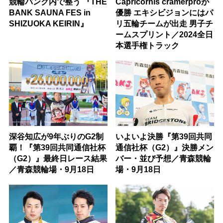
競輪バンク内で整う 『THE
Capricornis cramerproが
BANK SAUNA FES in
優勝 エキシビジョンにはパ
SHIZUOKA KEIRIN』
リ五輪チームが出走 男子チ
ームスプリント／2024全日
本選手権トラック
深谷知広が9年ぶりのG2制
いよいよ決勝『第39回共同
覇！『第39回共同通信社杯
通信社杯（G2）』決勝メン
（G2）』最終日レース結果
バー・並び予想／青森競輪
／青森競輪場・9月18日
場・9月18日