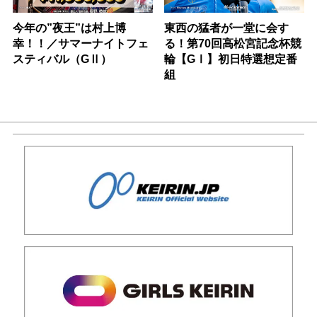
今年の”夜王”は村上博
東西の猛者が一堂に会す
幸！！／サマーナイトフェ
る！第70回高松宮記念杯競
スティバル（GⅡ）
輪【GⅠ】初日特選想定番
組