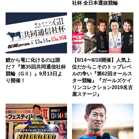
社杯 全日本選抜競輪
鯉から竜に化けるのは誰
【8/14〜8/18開催】人気上
だ？『第35回共同通信社杯
位だからこそのトップレベ
競輪（GⅡ）』9月13日よ
ルの争い『第62回オールス
り開催！
ター競輪』『ガールズケイ
リンコレクション2019名古
屋ステージ』