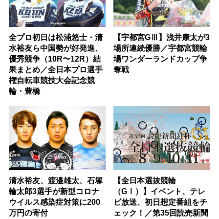
全プロ初日は松浦悠士・清
【宇都宮GⅢ】浅井康太が3
水裕友ら中国勢が好発進、
場所連続優勝／宇都宮競輪
優秀競争（10R〜12R）結
場ワンダーランドカップ争
果まとめ／全日本プロ選手
奪戦
権自転車競技大会記念競
輪・豊橋
清水裕友、渡邉雄太、石塚
【全日本選抜競輪
輪太郎3選手が新型コロナ
（GⅠ）】イベント、テレ
ウイルス感染症対策に200
ビ放送、初日想定番組をチ
万円の寄付
ェック！／第35回読売新聞