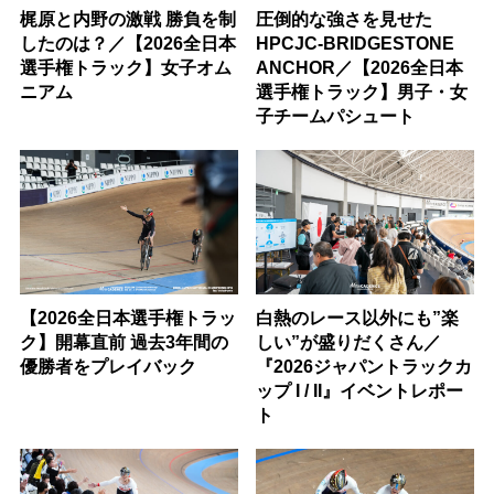
梶原と内野の激戦 勝負を制
圧倒的な強さを見せた
したのは？／【2026全日本
HPCJC-BRIDGESTONE
選手権トラック】女子オム
ANCHOR／【2026全日本
ニアム
選手権トラック】男子・女
子チームパシュート
【2026全日本選手権トラッ
白熱のレース以外にも”楽
ク】開幕直前 過去3年間の
しい”が盛りだくさん／
優勝者をプレイバック
『2026ジャパントラックカ
ップ I / II』イベントレポー
ト