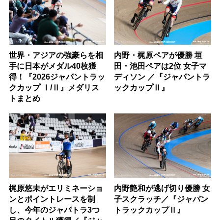
世界・アジアの強豪らを相
内野・梶原ペアが優勝 垣
手に日本がメダル40枚獲
田・池田ペアは2位 女子マ
得！『2026ジャパントラッ
ディソン ／『ジャパントラ
クカップ Ⅰ/Ⅱ』メダリス
ックカップⅡ』
トまとめ
梶原悠未がエリミネーショ
内野艶和が逃げ切り優勝 女
ンとポイントレースを制
子スクラッチ／『ジャパン
し、今年のジャパトラ3つ
トラックカップⅡ』