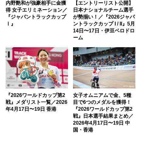
内野艶和が強豪相手に金獲
【エントリーリスト公開】
得 女子エリミネーション／
日本ナショナルチーム選手
『ジャパントラックカップ
が勢揃い！／『2026ジャパ
Ⅰ』
ントラックカップ I / II』5月
14日〜17日・伊豆ベロドロ
ーム
『2026ワールドカップ第2
女子オムニアムで金、5種
戦』メダリスト一覧／2026
目で6つのメダルを獲得！
年4月17日〜19日 香港
『2026ワールドカップ第2
戦』日本選手結果まとめ／
2026年4月17日〜19日 中
国・香港