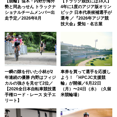
【競輪】窪木・内野が海外
【トラック競技には18人】
勢と同あっせん トラックナ
4年に1度のアジア版オリン
ショナルチームメンバー出
ピック 日本代表候補選手が
走予定／2026年8月
選考 ／『2026年アジア競
技大会』愛知・名古屋
一瞬の隙を付いた小林が2
車券を買って選手を応援し
年連続の優勝 内野はフィジ
よう！ 「HPCJC支援競
カルの強さを見せて2位／
輪」が開催／6月22日
【2026全日本自転車競技選
（月）〜24日（水）（久留
手権ロード・レース 女子エ
米競輪場）
リート】