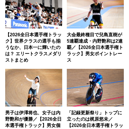
【2026全日本選手権トラッ
大会最終種目で兒島直樹が
ク】世界クラスの選手も揃
5連覇達成・内野艶和は2連
うなか、日本一に輝いたの
覇／【2026全日本選手権ト
は？ エリートクラスメダリ
ラック】男女ポイントレー
ストまとめ
ス
男子は伊澤将也、女子は内
「記録更新祭り」トップに
野艶和が優勝／【2026全日
立ったのは梶原悠未／
本選手権トラック】男女個
【2026全日本選手権トラッ