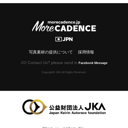
写真素材の提供について
採用情報
///// Contact Us? please send in
Facebook Message
Copyright© JKA.All Rights Reserved.