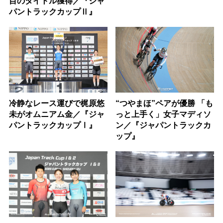
目のタイトル獲得／『ジャ
パントラックカップⅡ』
冷静なレース運びで梶原悠
“つやまほ”ペアが優勝 「も
未がオムニアム金／『ジャ
っと上手く」女子マディソ
パントラックカップⅠ』
ン／『ジャパントラックカ
ップ』