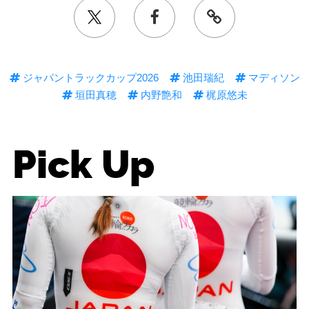
ジャパントラックカップ2026
池田瑞紀
マディソン
垣田真穂
内野艶和
梶原悠未
Pick Up