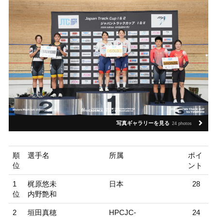
写真ギャラリーを見る
24 photos
順
選手名
所属
ポイ
位
ント
1
梶原悠未
日本
28
位
内野艶和
2
垣田真穂
HPCJC-
24