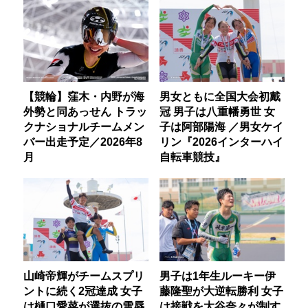
【競輪】窪木・内野が海
男女ともに全国大会初戴
外勢と同あっせん トラッ
冠 男子は八重幡勇世 女
クナショナルチームメン
子は阿部陽海 ／男女ケイ
バー出走予定／2026年8
リン『2026インターハイ
月
自転車競技』
山崎帝輝がチームスプリ
男子は1年生ルーキー伊
ントに続く2冠達成 女子
藤隆聖が大逆転勝利 女子
は樋口愛菜が選抜の雪辱
は接戦を大谷奈々が制す