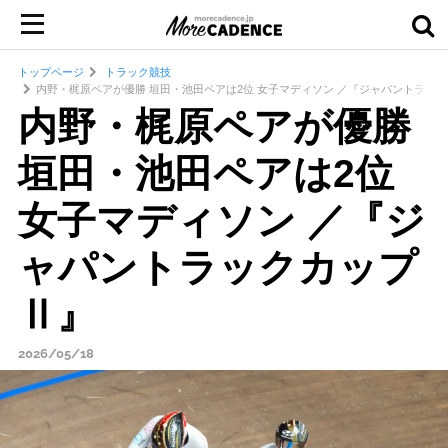
トップページ
トラック競技
内野・梶原ペアが優勝 垣田・池田ペアは2位 女子マディソン ／『ジャパントラッ
内野・梶原ペアが優勝
垣田・池田ペアは2位
女子マディソン ／『ジ
ャパントラックカップ
Ⅱ』
2026/05/18