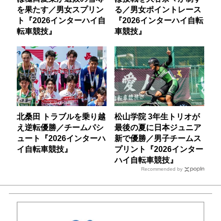
を果たす／男女スプリン
る／男女ポイントレース
ト『2026インターハイ自
『2026インターハイ自転
転車競技』
車競技』
北桑田 トラブルを乗り越
松山学院 3年生トリオが
え逆転優勝／チームパシ
最後の夏に日本ジュニア
ュート『2026インターハ
新で優勝／男子チームス
イ自転車競技』
プリント『2026インター
ハイ自転車競技』
Recommended by