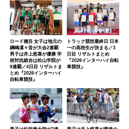
ロード種目 女子は地元の
トラック競技最終日 日本
綱嶋凜々音が大会2連覇
一の高校生が決まる／3
男子は井上悠喜が優勝 学
日目 リザルトまとめ
校対抗総合は松山学院が
『2026インターハイ自転
9連覇／4日目 リザルトま
車競技』
とめ『2026インターハイ
自転車競技』
男子は松田奏太朗が2連
男子は井上悠喜が最後の