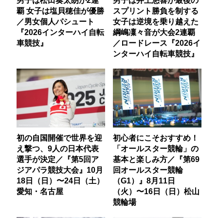
覇 女子は塩貝穂佳が優勝
スプリント勝負を制する
／男女個人パシュート
女子は逆境を乗り越えた
『2026インターハイ自転
綱嶋凜々音が大会2連覇
車競技』
／ロードレース『2026イ
ンターハイ自転車競技』
初の自国開催で世界を迎
初心者にこそおすすめ！
え撃つ、9人の日本代表
「オールスター競輪」の
選手が決定／『第5回ア
基本と楽しみ方／『第69
ジアパラ競技大会』10月
回オールスター競輪
18日（日）〜24日（土）
（G1）』8月11日
愛知・名古屋
（火）〜16日（日）松山
競輪場