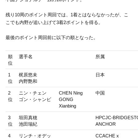
残り10周のポイント周回では、1着とはならなかったが、こ
こでも内野が追い上げて3着2ポイントを得る。
最後のポイント周回前に以下の順となった。
順
選手名
所属
位
1
梶原悠未
日本
位
内野艶和
2
ニン・チェン
CHEN Ning
中国
位
ゴン・シャンビ
GONG
Xianbing
3
垣田真穂
HPCJC-BRIDGEST
位
池田瑞紀
ANCHOR
4
リンチ・オデッ
CCACHE x