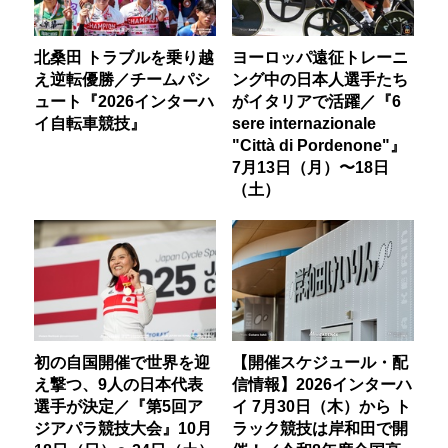
北桑田 トラブルを乗り越
ヨーロッパ遠征トレーニ
え逆転優勝／チームパシ
ング中の日本人選手たち
ュート『2026インターハ
がイタリアで活躍／『6
イ自転車競技』
sere internazionale
"Città di Pordenone"』
7月13日（月）〜18日
（土）
初の自国開催で世界を迎
【開催スケジュール・配
え撃つ、9人の日本代表
信情報】2026インターハ
選手が決定／『第5回ア
イ 7月30日（木）から ト
ジアパラ競技大会』10月
ラック競技は岸和田で開