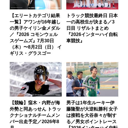
【エリートカテゴリ結果
トラック競技最終日 日本
一覧】アワンが16年越し
一の高校生が決まる／3
の男子ケイリン金メダル
日目 リザルトまとめ
／『2026 コモンウェル
『2026インターハイ自転
スゲームズ』7月30日
車競技』
（木）〜8月2日（日） イ
ギリス・グラスゴー
【競輪】窪木・内野が海
男子は1年生ルーキー伊
外勢と同あっせん トラッ
藤隆聖が大逆転勝利 女子
クナショナルチームメン
は接戦を大谷奈々が制す
バー出走予定／2026年8
る／男女ポイントレース
月
『2026インターハイ自転