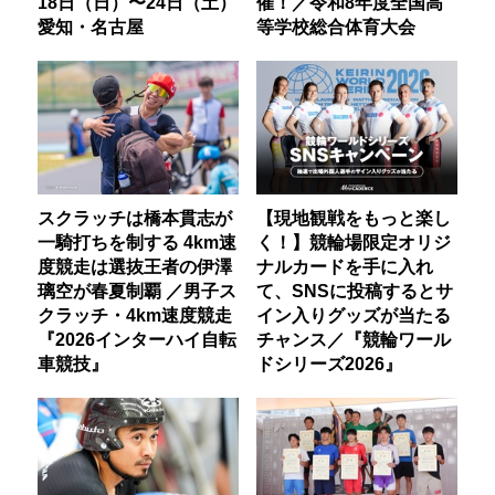
18日（日）〜24日（土）
催！／令和8年度全国高
愛知・名古屋
等学校総合体育大会
スクラッチは橋本貫志が
【現地観戦をもっと楽し
一騎打ちを制する 4km速
く！】競輪場限定オリジ
度競走は選抜王者の伊澤
ナルカードを手に入れ
璃空が春夏制覇 ／男子ス
て、SNSに投稿するとサ
クラッチ・4km速度競走
イン入りグッズが当たる
『2026インターハイ自転
チャンス／『競輪ワール
車競技』
ドシリーズ2026』