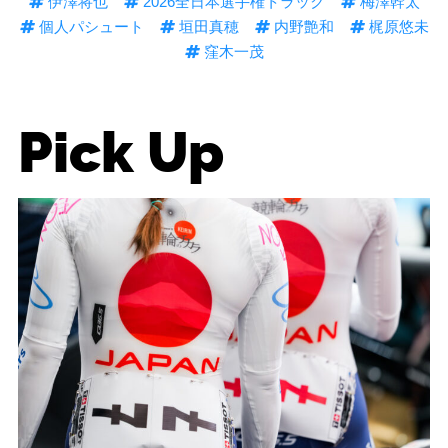
伊澤将也
2026全日本選手権トラック
梅澤幹太
個人パシュート
垣田真穂
内野艶和
梶原悠未
窪木一茂
Pick Up