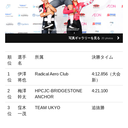
写真ギャラリーを見る
20 photos
順
選手
所属
決勝タイム
位
名
1
伊澤
Radical Aero Club
4:12.856（大会
位
将也
新）
2
梅澤
HPCJC-BRIDGESTONE
4:21.100
位
幹太
ANCHOR
3
窪木
TEAM UKYO
追抜勝
位
一茂