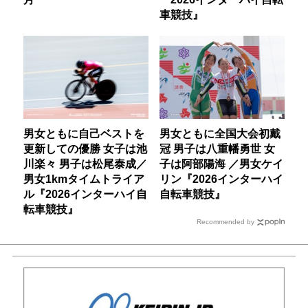
車競技』
男女ともに自己ベストを
男女ともに全国大会初戴
更新しての優勝 女子は池
冠 男子は八重幡勇世 女
川楽々 男子は松尾泰成／
子は阿部陽海 ／男女ケイ
男女1kmタイムトライア
リン『2026インターハイ
ル『2026インターハイ自
自転車競技』
転車競技』
Recommended by