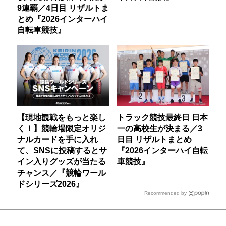
9連覇／4日目 リザルトま
とめ『2026インターハイ
自転車競技』
【現地観戦をもっと楽し
トラック競技最終日 日本
く！】競輪場限定オリジ
一の高校生が決まる／3
ナルカードを手に入れ
日目 リザルトまとめ
て、SNSに投稿するとサ
『2026インターハイ自転
イン入りグッズが当たる
車競技』
チャンス／『競輪ワール
ドシリーズ2026』
Recommended by