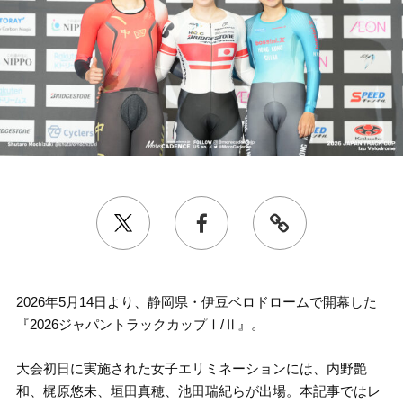
2026年5月14日より、静岡県・伊豆ベロドロームで開幕した
『2026ジャパントラックカップⅠ/Ⅱ』。
大会初日に実施された女子エリミネーションには、内野艶
和、梶原悠未、垣田真穂、池田瑞紀らが出場。本記事ではレ