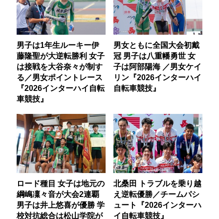
男子は1年生ルーキー伊
男女ともに全国大会初戴
藤隆聖が大逆転勝利 女子
冠 男子は八重幡勇世 女
は接戦を大谷奈々が制す
子は阿部陽海 ／男女ケイ
る／男女ポイントレース
リン『2026インターハイ
『2026インターハイ自転
自転車競技』
車競技』
ロード種目 女子は地元の
北桑田 トラブルを乗り越
綱嶋凜々音が大会2連覇
え逆転優勝／チームパシ
男子は井上悠喜が優勝 学
ュート『2026インターハ
校対抗総合は松山学院が
イ自転車競技』