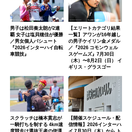
男子は松田奏太朗が2連
【エリートカテゴリ結果
覇 女子は塩貝穂佳が優勝
一覧】アワンが16年越し
／男女個人パシュート
の男子ケイリン金メダル
『2026インターハイ自転
／『2026 コモンウェル
車競技』
スゲームズ』7月30日
（木）〜8月2日（日） イ
ギリス・グラスゴー
スクラッチは橋本貫志が
【開催スケジュール・配
一騎打ちを制する 4km速
信情報】2026インターハ
度競走は選抜王者の伊澤
イ 7月30日（木）から ト