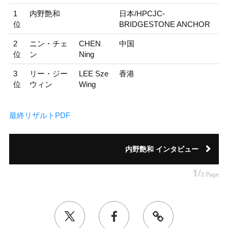
1
内野艶和
日本/HPCJC-
位
BRIDGESTONE ANCHOR
2
ニン・チェ
CHEN
中国
位
ン
Ning
3
リー・ジー
LEE Sze
香港
位
ウィン
Wing
最終リザルトPDF
内野艶和 インタビュー
1/
2 Page