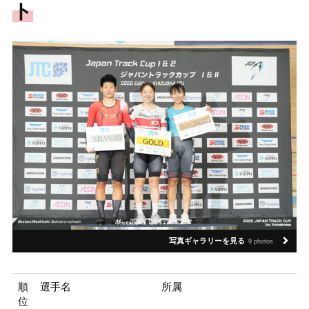
ト
写真ギャラリーを見る
9 photos
順
選手名
所属
位