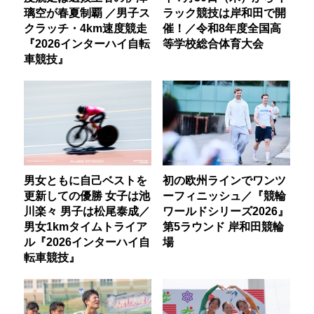
璃空が春夏制覇 ／男子ス
ラック競技は岸和田で開
クラッチ・4km速度競走
催！／令和8年度全国高
『2026インターハイ自転
等学校総合体育大会
車競技』
男女ともに自己ベストを
初の欧州ラインでワンツ
更新しての優勝 女子は池
ーフィニッシュ／『競輪
川楽々 男子は松尾泰成／
ワールドシリーズ2026』
男女1kmタイムトライア
第5ラウンド 岸和田競輪
ル『2026インターハイ自
場
転車競技』