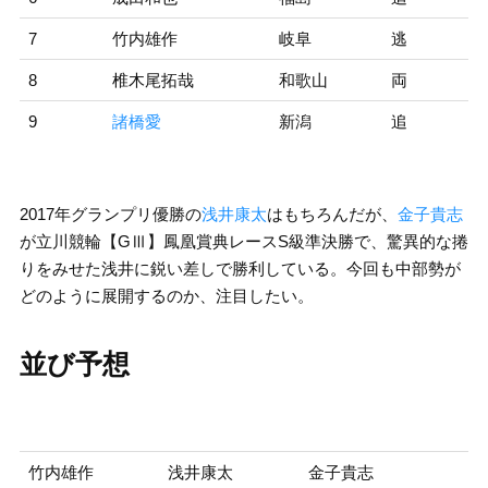
7
竹内雄作
岐阜
逃
8
椎木尾拓哉
和歌山
両
9
諸橋愛
新潟
追
2017年グランプリ優勝の
浅井康太
はもちろんだが、
金子貴志
が立川競輪【GⅢ】鳳凰賞典レースS級準決勝で、驚異的な捲
りをみせた浅井に鋭い差しで勝利している。今回も中部勢が
どのように展開するのか、注目したい。
並び予想
竹内雄作
浅井康太
金子貴志