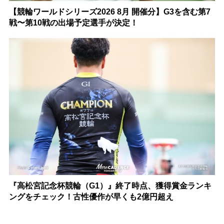
【競輪ワールドシリーズ2026 8月 開催分】G3を含む第7
戦〜第10戦の出場予定選手が決定！
『高松宮記念杯競輪（G1）』終了時点、獲得賞金ランキ
ングをチェック！古性優作が早くも2億円超え