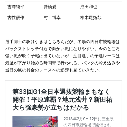
吉澤純平
諸橋愛
成田和也
古性優作
村上博幸
椎木尾拓哉
選手同士の駆け引きはもちろんだが、冬場の四日市競輪場は
バックストレッチ付近で向かい風になりやすい。今のところ
強い風が吹く予報は出ていないが、注目選手の予選レースは
気温が下がり始める時間帯で行われる。バンクの冷え込みや
当日の風の具合のレースへの影響も見ていきたい。