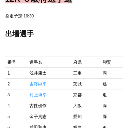
発走予定:16:30
出場選手
番号
選手名
府県
脚質
1
浅井康太
三重
両
2
吉澤純平
茨城
逃
3
村上博幸
京都
追
4
古性優作
大阪
両
5
金子貴志
愛知
両
6
成田和也
福島
追