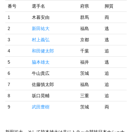
番号
選手名
府県
脚質
1
木暮安由
群馬
両
2
新田祐大
福島
逃
3
村上義弘
京都
逃
4
和田健太郎
千葉
追
5
脇本雄太
福井
逃
6
牛山貴広
茨城
追
7
佐藤慎太郎
福島
追
8
坂口晃輔
三重
追
9
武田豊樹
茨城
両
新田祐大、そして脇本雄太は共にトラック競技日本ナショナ