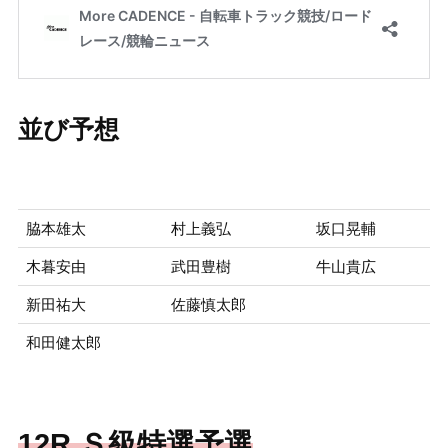
並び予想
脇本雄太
村上義弘
坂口晃輔
木暮安由
武田豊樹
牛山貴広
新田祐大
佐藤慎太郎
和田健太郎
12R Ｓ級特選予選