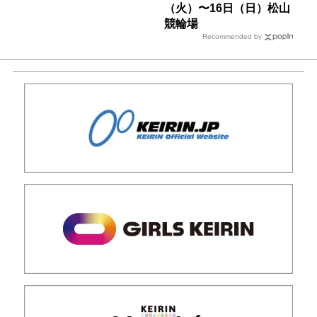
（火）〜16日（日）松山
競輪場
Recommended by