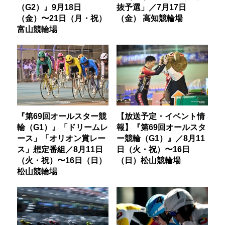
（G2）』9月18日
抜予選」／7月17日
（金）〜21日（月・祝）
（金） 高知競輪場
富山競輪場
『第69回オールスター競
【放送予定・イベント情
輪（G1）』「ドリームレ
報】『第69回オールスタ
ース」「オリオン賞レー
ー競輪（G1）』／8月11
ス」想定番組／8月11日
日（火・祝）〜16日
（火・祝）〜16日（日）
（日）松山競輪場
松山競輪場