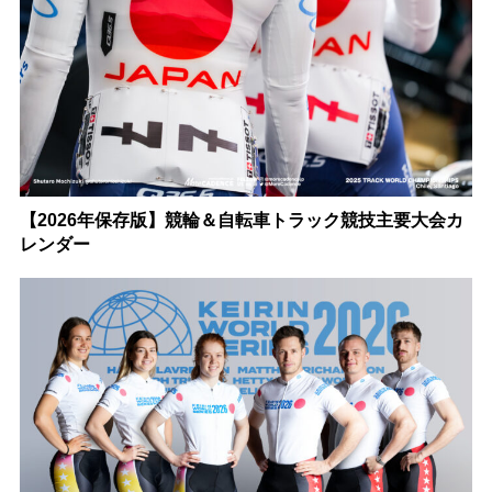
【2026年保存版】競輪＆自転車トラック競技主要大会カ
レンダー