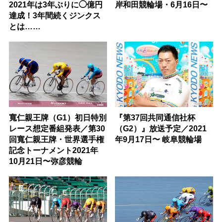
2021年は3年ぶりに◯億円
岸和田競輪場・6月16日〜
達成！3年間続くジンクス
とは……
寬仁親王牌（G1）初日特別
『第37回共同通信社杯
レース想定番組発表／第30
（G2）』放送予定／2021
回寬仁親王牌・世界選手権
年9月17日〜 岐阜競輪場
記念トーナメント2021年
10月21日〜弥彦競輪