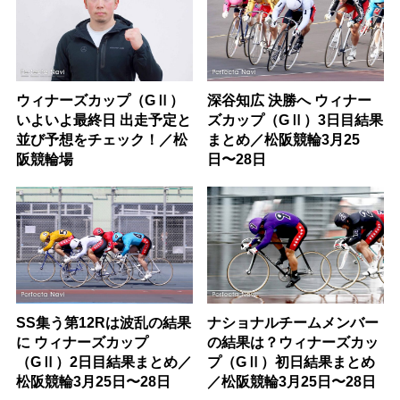
ウィナーズカップ（GⅡ）
深谷知広 決勝へ ウィナー
いよいよ最終日 出走予定と
ズカップ（GⅡ）3日目結果
並び予想をチェック！／松
まとめ／松阪競輪3月25
阪競輪場
日〜28日
SS集う第12Rは波乱の結果
ナショナルチームメンバー
に ウィナーズカップ
の結果は？ウィナーズカッ
（GⅡ）2日目結果まとめ／
プ（GⅡ）初日結果まとめ
松阪競輪3月25日〜28日
／松阪競輪3月25日〜28日