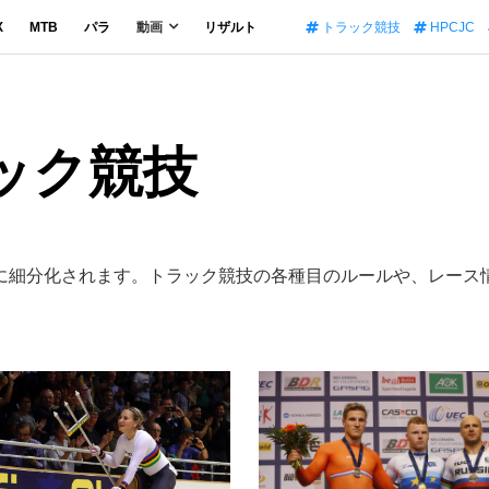
X
MTB
パラ
動画
リザルト
トラック競技
HPCJC
ラック競技
に細分化されます。トラック競技の各種目のルールや、レース