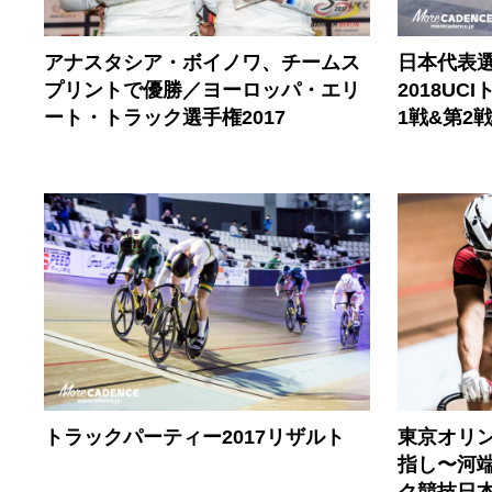
日本代表選
アナスタシア・ボイノワ、チームス
2018U
プリントで優勝／ヨーロッパ・エリ
1戦&第2
ート・トラック選手権2017
トラックパーティー2017リザルト
東京オリ
指し〜河
ク競技日