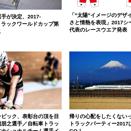
「”太陽”イメージのデザ
手が決定、2017-
さと情熱を表現」2017シ
CIトラックワールドカップ第
代表のレースウエア発表
戦
帰りの心配をしたくない
ンピック、表彰台の頂を目
トラックパーティー2017
端朋之選手／自転車トラッ
GO！
本ナショナルチーム選手イ