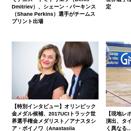
Dmitriev）、シェーン・パーキンス
定
（Shane Perkins）選手がチームス
プリント出場
【特別インタビュー】オリンピック
【現地レ
金メダル候補、2017UCIトラック世
演出、タ
界選手権金メダリスト／アナスタシ
く異なる…
ア・ボイノワ（Anastasiia