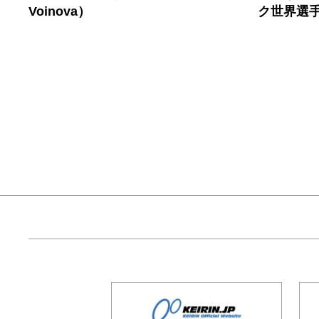
ク世界選
Voinova）