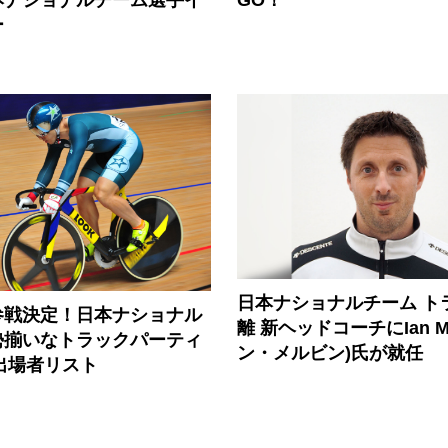
ー
日本ナショナルチーム ト
参戦決定！日本ナショナル
離 新ヘッドコーチにIan Me
勢揃いなトラックパーティ
ン・メルビン)氏が就任
の出場者リスト