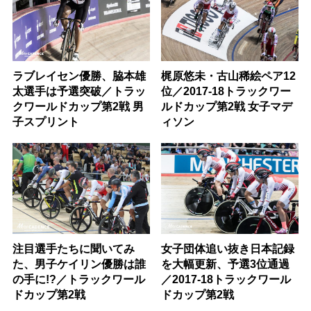
ラブレイセン優勝、脇本雄
梶原悠未・古山稀絵ペア12
太選手は予選突破／トラッ
位／2017-18トラックワー
クワールドカップ第2戦 男
ルドカップ第2戦 女子マデ
子スプリント
ィソン
注目選手たちに聞いてみ
女子団体追い抜き日本記録
た、男子ケイリン優勝は誰
を大幅更新、予選3位通過
の手に!?／トラックワール
／2017-18トラックワール
ドカップ第2戦
ドカップ第2戦