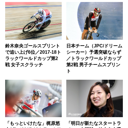
鈴木奈央ゴールスプリント
日本チーム（JPC/ドリーム
で追い上げ6位／2017-18ト
シーカー）予選突破ならず
ラックワールドカップ第2
／トラックワールドカップ
戦 女子スクラッチ
第2戦 男子チームスプリン
ト
「もっといけたな」梶原悠
「明日が新たなスタートラ