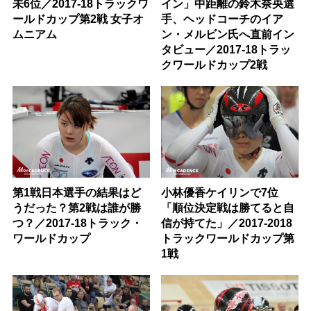
未6位／2017-18トラックワ
イン」中距離の鈴木奈央選
ールドカップ第2戦 女子オ
手、ヘッドコーチのイア
ムニアム
ン・メルビン氏へ直前イン
タビュー／2017-18トラッ
クワールドカップ2戦
第1戦日本選手の結果はど
小林優香ケイリンで7位
うだった？第2戦は誰が勝
「順位決定戦は勝てると自
つ？／2017-18トラック・
信が持てた」／2017-2018
ワールドカップ
トラックワールドカップ第
1戦