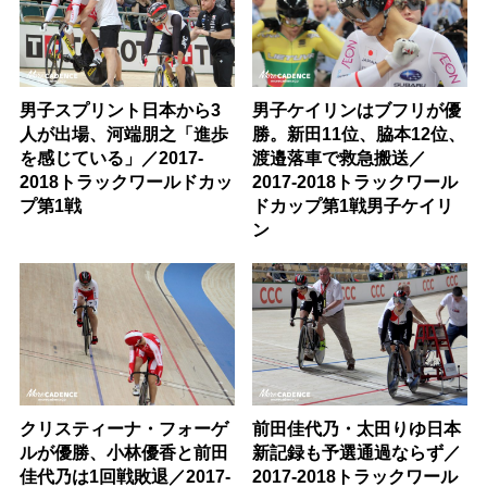
男子スプリント日本から3
男子ケイリンはブフリが優
人が出場、河端朋之「進歩
勝。新田11位、脇本12位、
を感じている」／2017-
渡邉落車で救急搬送／
2018トラックワールドカッ
2017-2018トラックワール
プ第1戦
ドカップ第1戦男子ケイリ
ン
クリスティーナ・フォーゲ
前田佳代乃・太田りゆ日本
ルが優勝、小林優香と前田
新記録も予選通過ならず／
佳代乃は1回戦敗退／2017-
2017-2018トラックワール