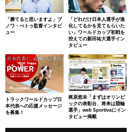
「勝てると思いますよ」ブ
「どれだけ日本人選手が進
ノワ・べトゥ監督インタビ
化してるかを見てもらいた
ュー
い」ワールドカップ初戦を
控えての新田祐大選手イン
タビュー
梶原悠未「まずはオリンピ
トラックワールドカップ日
ックの表彰台、将来は競輪
本代表への応援メッセージ
選手」web Sportivaにイン
を募集！
タビュー掲載