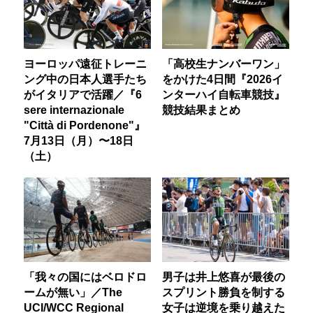
ヨーロッパ遠征トレーニ
「高校生ナンバーワン」
ング中の日本人選手たち
をかけた4日間『2026イ
がイタリアで活躍／『6
ンターハイ自転車競技』
sere internazionale
競技結果まとめ
"Città di Pordenone"』
7月13日（月）〜18日
（土）
「我々の国にはベロドロ
男子は井上悠喜が最後の
ームが無い」／The
スプリント勝負を制する
UCI/WCC Regional
女子は逆境を乗り越えた