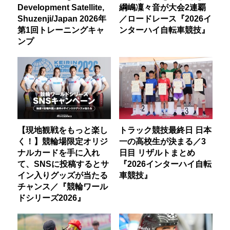
Development Satellite,
綱嶋凜々音が大会2連覇
Shuzenji/Japan 2026年
／ロードレース『2026イ
第1回トレーニングキャ
ンターハイ自転車競技』
ンプ
【現地観戦をもっと楽し
トラック競技最終日 日本
く！】競輪場限定オリジ
一の高校生が決まる／3
ナルカードを手に入れ
日目 リザルトまとめ
て、SNSに投稿するとサ
『2026インターハイ自転
イン入りグッズが当たる
車競技』
チャンス／『競輪ワール
ドシリーズ2026』