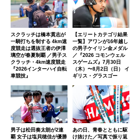
スクラッチは橋本貫志が
【エリートカテゴリ結果
一騎打ちを制する 4km速
一覧】アワンが16年越し
度競走は選抜王者の伊澤
の男子ケイリン金メダル
璃空が春夏制覇 ／男子ス
／『2026 コモンウェル
クラッチ・4km速度競走
スゲームズ』7月30日
『2026インターハイ自転
（木）〜8月2日（日） イ
車競技』
ギリス・グラスゴー
男子は松田奏太朗が2連
あの日、青春とともに駆
覇 女子は塩貝穂佳が優勝
け抜けた／写真で振り返