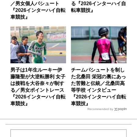
／男女個人パシュート
る『2026インターハイ自
『2026インターハイ自転
転車競技』
車競技』
男子は1年生ルーキー伊
チームパシュートを制し
藤隆聖が大逆転勝利 女子
た北桑田 栄冠の裏にあっ
は接戦を大谷奈々が制す
た苦難と伝統／北桑田高
る／男女ポイントレース
等学校 インタビュー
『2026インターハイ自転
『2026インターハイ自転
車競技』
車競技』
Recommended by