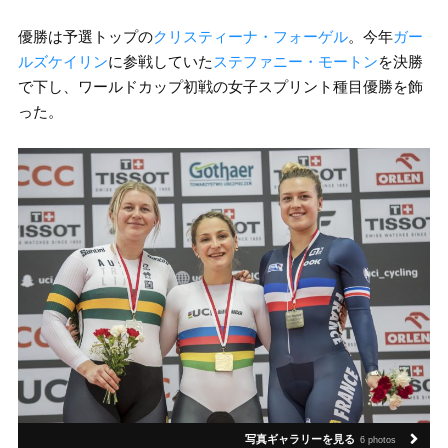
優勝は予選トップの
クリスティーナ・フォーゲル
。今年
ガー
ルズケイリン
に参戦していた
ステファニー・モートン
を決勝
で下し、ワールドカップ初戦の女子スプリント種目優勝を飾
った。
写真ギャラリーを見る
6 photos