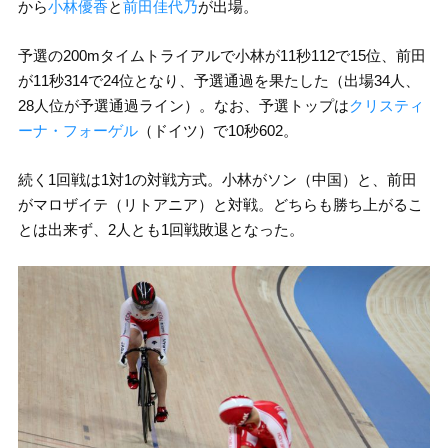
から
小林優香
と
前田佳代乃
が出場。
予選の200mタイムトライアルで小林が11秒112で15位、前田
が11秒314で24位となり、予選通過を果たした（出場34人、
28人位が予選通過ライン）。なお、予選トップは
クリスティ
ーナ・フォーゲル
（ドイツ）で10秒602。
続く1回戦は1対1の対戦方式。小林がソン（中国）と、前田
がマロザイテ（リトアニア）と対戦。どちらも勝ち上がるこ
とは出来ず、2人とも1回戦敗退となった。