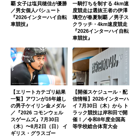
覇 女子は塩貝穂佳が優勝
一騎打ちを制する 4km速
／男女個人パシュート
度競走は選抜王者の伊澤
『2026インターハイ自転
璃空が春夏制覇 ／男子ス
車競技』
クラッチ・4km速度競走
『2026インターハイ自転
車競技』
【エリートカテゴリ結果
【開催スケジュール・配
一覧】アワンが16年越し
信情報】2026インターハ
の男子ケイリン金メダル
イ 7月30日（木）から ト
／『2026 コモンウェル
ラック競技は岸和田で開
スゲームズ』7月30日
催！／令和8年度全国高
（木）〜8月2日（日） イ
等学校総合体育大会
ギリス・グラスゴー