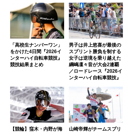
「高校生ナンバーワン」
男子は井上悠喜が最後の
をかけた4日間『2026イ
スプリント勝負を制する
ンターハイ自転車競技』
女子は逆境を乗り越えた
競技結果まとめ
綱嶋凜々音が大会2連覇
／ロードレース『2026イ
ンターハイ自転車競技』
【競輪】窪木・内野が海
山崎帝輝がチームスプリ