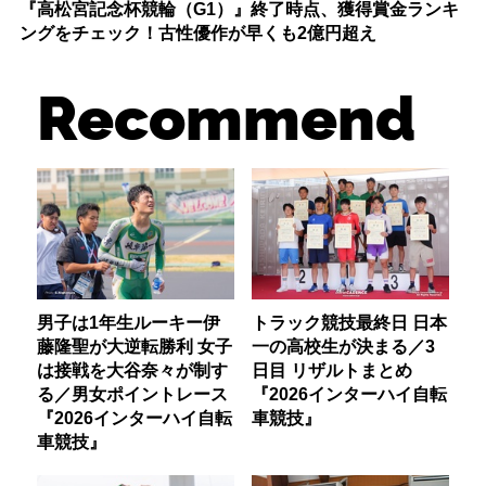
『高松宮記念杯競輪（G1）』終了時点、獲得賞金ランキ
ングをチェック！古性優作が早くも2億円超え
Recommend
男子は1年生ルーキー伊
トラック競技最終日 日本
藤隆聖が大逆転勝利 女子
一の高校生が決まる／3
は接戦を大谷奈々が制す
日目 リザルトまとめ
る／男女ポイントレース
『2026インターハイ自転
『2026インターハイ自転
車競技』
車競技』