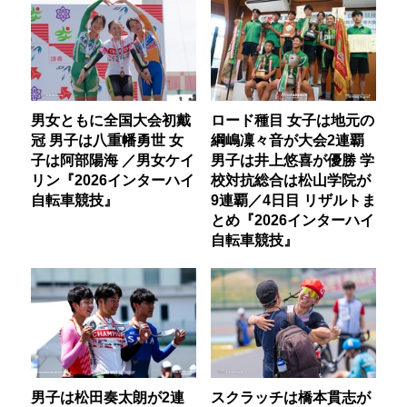
男女ともに全国大会初戴
ロード種目 女子は地元の
冠 男子は八重幡勇世 女
綱嶋凜々音が大会2連覇
子は阿部陽海 ／男女ケイ
男子は井上悠喜が優勝 学
リン『2026インターハイ
校対抗総合は松山学院が
自転車競技』
9連覇／4日目 リザルトま
とめ『2026インターハイ
自転車競技』
男子は松田奏太朗が2連
スクラッチは橋本貫志が