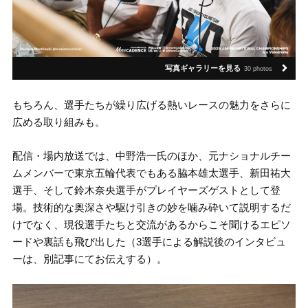
写真ギャラリーを見る
30 photos
もちろん、選手たちが繰り広げる熱いレースの魅力をさらに
広める取り組みも。
配信・場内放送では、中野浩一氏のほか、元ナショナルチー
ムメンバーで東京五輪代表でもある脇本雄太選手、新田祐大
選手、そして鈴木奈央選手がプレイヤーズゲストとして登
場。技術的な奥深さや駆け引きの妙を噛み砕いて説明するだ
けでなく、現役選手たちと交流があるからこそ聞けるエピソ
ードや裏話も飛び出した（3選手による解説後のインタビュ
ーは、別記事にてお伝えする）。