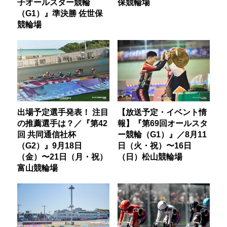
子オールスター競輪
保競輪場
（G1）』準決勝 佐世保
競輪場
出場予定選手発表！ 注目
【放送予定・イベント情
の推薦選手は？／『第42
報】『第69回オールスタ
回 共同通信社杯
ー競輪（G1）』／8月11
（G2）』9月18日
日（火・祝）〜16日
（金）〜21日（月・祝）
（日）松山競輪場
富山競輪場