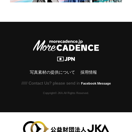
写真素材の提供について
採用情報
///// Contact Us? please send in
Facebook Message
Copyright© JKA.All Rights Reserved.