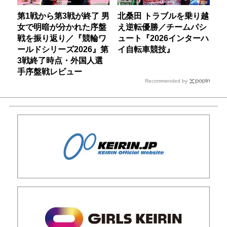
第1戦から第3戦が終了 男
北桑田 トラブルを乗り越
女で明暗が分かれた序盤
え逆転優勝／チームパシ
戦を振り返り／『競輪ワ
ュート『2026インターハ
ールドシリーズ2026』第
イ自転車競技』
3戦終了時点・外国人選
手序盤戦レビュー
Recommended by