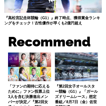
『高松宮記念杯競輪（G1）』終了時点、獲得賞金ランキ
ングをチェック！古性優作が早くも2億円超え
Recommend
「ファンの期待に応える
『第2回女子オールスタ
ために」ファン投票上位
ー競輪（G1）』「ガール
3人を含む決勝進出メン
ズドリームレース」想定
バーが決定／『第2回女
番組／8月7日（金）佐世