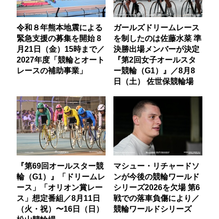
令和８年熊本地震による
ガールズドリームレース
緊急支援の募集を開始 8
を制したのは佐藤水菜 準
月21日（金）15時まで／
決勝出場メンバーが決定
2027年度「競輪とオート
『第2回女子オールスタ
レースの補助事業」
ー競輪（G1）』／8月8
日（土） 佐世保競輪場
『第69回オールスター競
マシュー・リチャードソ
輪（G1）』「ドリームレ
ンが今後の競輪ワールド
ース」「オリオン賞レー
シリーズ2026を欠場 第6
ス」想定番組／8月11日
戦での落車負傷により／
（火・祝）〜16日（日）
競輪ワールドシリーズ