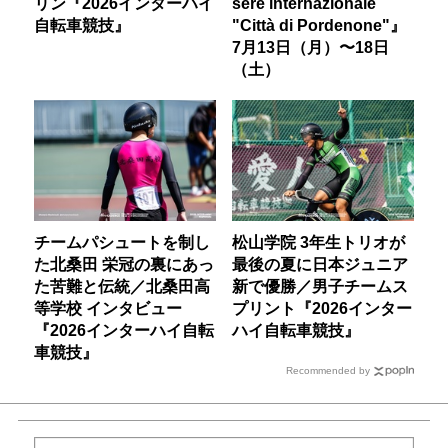
リン『2026インターハイ
sere internazionale
自転車競技』
"Città di Pordenone"』
7月13日（月）〜18日
（土）
チームパシュートを制し
松山学院 3年生トリオが
た北桑田 栄冠の裏にあっ
最後の夏に日本ジュニア
た苦難と伝統／北桑田高
新で優勝／男子チームス
等学校 インタビュー
プリント『2026インター
『2026インターハイ自転
ハイ自転車競技』
車競技』
Recommended by