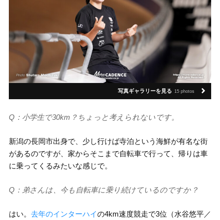
写真ギャラリーを見る
15 photos
Q：小学生で30km？ちょっと考えられないです。
新潟の長岡市出身で、少し行けば寺泊という海鮮が有名な街
があるのですが、家からそこまで自転車で行って、帰りは車
に乗ってくるみたいな感じで。
Q：弟さんは、今も自転車に乗り続けているのですか？
はい。
去年のインターハイ
の4km速度競走で3位（水谷悠平／