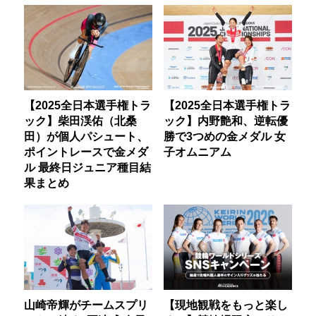
【2025全日本選手権トラ
【2025全日本選手権トラ
ック】柴田渓佑（北桑
ック】内野艶和、逆転優
田）が個人パシュート、
勝で3つめの金メダル 女
ポイントレースで金メダ
子オムニアム
ル 最終日ジュニア種目結
果まとめ
山崎帝輝がチームスプリ
【現地観戦をもっと楽し