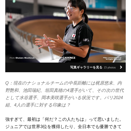
写真ギャラリーを見る
15 photos
Q：現在のナショナルチームの中長距離には梶原悠未、内
野艶和、池田瑞紀、垣田真穂の4選手がいて、その次の世代
として水谷選手、岡本美咲選手がいる状況です。パリ2024
組、4人の選手に対する印象は？
強すぎて、最初は「何だ？この人たちは」って思いました。
ジュニアでは世界3位を獲得したり、全日本でも優勝できて