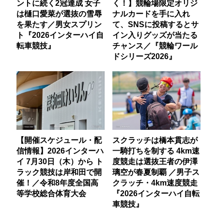
ントに続く2冠達成 女子
く！】競輪場限定オリジ
は樋口愛菜が選抜の雪辱
ナルカードを手に入れ
を果たす／男女スプリン
て、SNSに投稿するとサ
ト『2026インターハイ自
イン入りグッズが当たる
転車競技』
チャンス／『競輪ワール
ドシリーズ2026』
【開催スケジュール・配
スクラッチは橋本貫志が
信情報】2026インターハ
一騎打ちを制する 4km速
イ 7月30日（木）から ト
度競走は選抜王者の伊澤
ラック競技は岸和田で開
璃空が春夏制覇 ／男子ス
催！／令和8年度全国高
クラッチ・4km速度競走
等学校総合体育大会
『2026インターハイ自転
車競技』