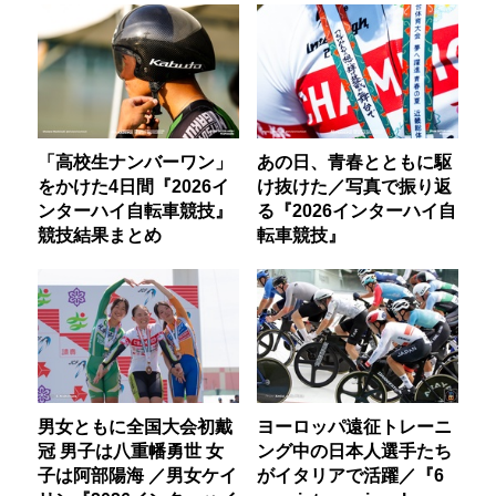
「高校生ナンバーワン」
あの日、青春とともに駆
をかけた4日間『2026イ
け抜けた／写真で振り返
ンターハイ自転車競技』
る『2026インターハイ自
競技結果まとめ
転車競技』
男女ともに全国大会初戴
ヨーロッパ遠征トレーニ
冠 男子は八重幡勇世 女
ング中の日本人選手たち
子は阿部陽海 ／男女ケイ
がイタリアで活躍／『6