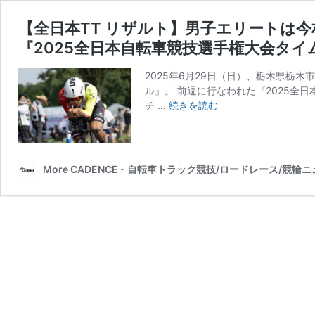
【全日本TT リザルト】男子エリートは今
『2025全日本自転車競技選手権大会タイ
2025年6月29日（日）、栃木県栃
ル』。 前週に行なわれた『2025全
【全
チ …
続きを読む
日
本
TT
リ
More CADENCE - 自転車トラック競技/ロードレース/競輪
ザ
ル
ト】
男
子
エ
リ
ー
ト
は