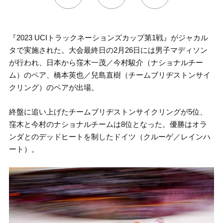
『2023 UCIトラックネーションズカップ第1戦』がジャカル
タで実施された。大会最終日の2月26日には男子マディソン
が行われ、日本から窪木一茂／今村駿介（ナショナルチー
ム）のペア、橋本英也／兒島直樹（チームブリヂストンサイ
クリング）のペアが出場。
終盤に追い上げたチームブリヂストンサイクリングが5位、
窪木と今村のナショナルチームは8位となった。優勝はオラ
ンダとのデッドヒートを制したドイツ（クルーゲ／レインハ
ート）。