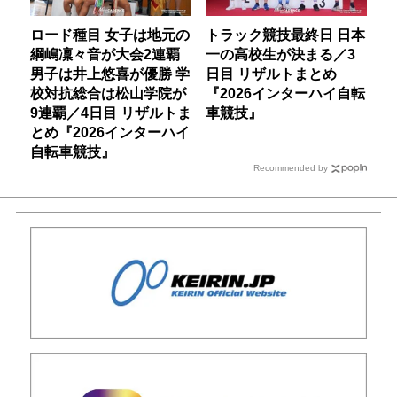
ロード種目 女子は地元の
トラック競技最終日 日本
綱嶋凜々音が大会2連覇
一の高校生が決まる／3
男子は井上悠喜が優勝 学
日目 リザルトまとめ
校対抗総合は松山学院が
『2026インターハイ自転
9連覇／4日目 リザルトま
車競技』
とめ『2026インターハイ
自転車競技』
Recommended by