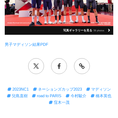
写真ギャラリーを見る
56 photos
男子マディソン結果PDF
2023NC1
ネーションズカップ2023
マディソン
兒島直樹
road to PARIS
今村駿介
橋本英也
窪木一茂