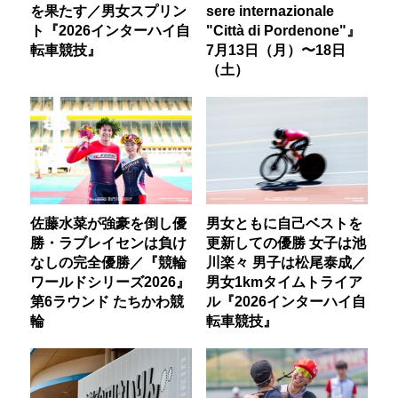
を果たす／男女スプリン
sere internazionale
ト『2026インターハイ自
"Città di Pordenone"』
転車競技』
7月13日（月）〜18日
（土）
佐藤水菜が強豪を倒し優
男女ともに自己ベストを
勝・ラブレイセンは負け
更新しての優勝 女子は池
なしの完全優勝／『競輪
川楽々 男子は松尾泰成／
ワールドシリーズ2026』
男女1kmタイムトライア
第6ラウンド たちかわ競
ル『2026インターハイ自
輪
転車競技』