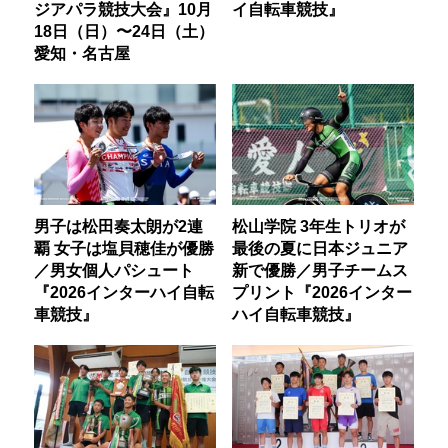
ジアパラ競技大会』10月
イ自転車競技』
18日（日）〜24日（土）
愛知・名古屋
男子は松田奏太朗が2連
松山学院 3年生トリオが
覇 女子は塩貝穂佳が優勝
最後の夏に日本ジュニア
／男女個人パシュート
新で優勝／男子チームス
『2026インターハイ自転
プリント『2026インター
車競技』
ハイ自転車競技』