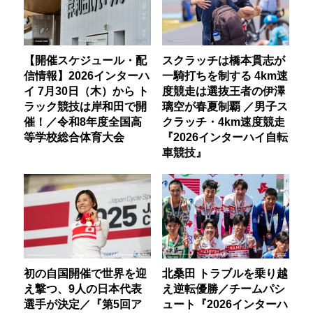
【開催スケジュール・配
スクラッチは橋本貫志が
信情報】2026インターハ
一騎打ちを制する 4km速
イ 7月30日（木）から ト
度競走は選抜王者の伊澤
ラック競技は岸和田で開
璃空が春夏制覇 ／男子ス
催！／令和8年度全国高
クラッチ・4km速度競走
等学校総合体育大会
『2026インターハイ自転
車競技』
初の自国開催で世界を迎
北桑田 トラブルを乗り越
え撃つ、9人の日本代表
え逆転優勝／チームパシ
選手が決定／『第5回ア
ュート『2026インターハ