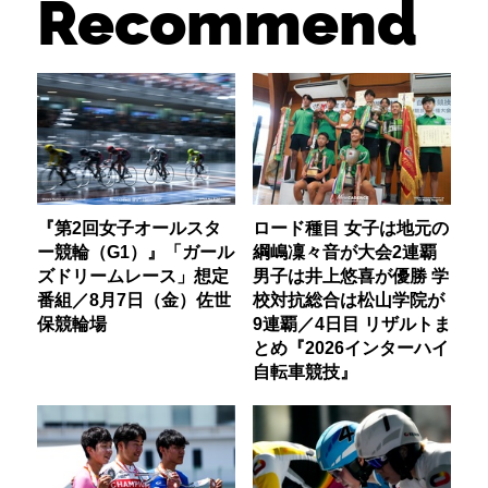
Recommend
『第2回女子オールスタ
ロード種目 女子は地元の
ー競輪（G1）』「ガール
綱嶋凜々音が大会2連覇
ズドリームレース」想定
男子は井上悠喜が優勝 学
番組／8月7日（金）佐世
校対抗総合は松山学院が
保競輪場
9連覇／4日目 リザルトま
とめ『2026インターハイ
自転車競技』