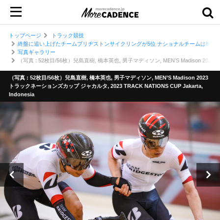
トップページ
トラック競技
終盤に追い上げたチームブリヂストンサイクリングが5位 ナショナルチームは8位 男
写真ギャラリー
（写真 : 52枚目/56枚）兒島直樹, 橋本英也, 男子マディソン, MEN’S Madison 2023トラ
（写真 : 52枚目/56枚）兒島直樹, 橋本英也, 男子マディソン, MEN’S Madison 2023
トラックネーションズカップ ジャカルタ, 2023 TRACK NATIONS CUP Jakarta,
Indonesia