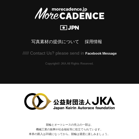
写真素材の提供について
採用情報
///// Contact Us? please send in
Facebook Message
Copyright© JKA.All Rights Reserved.
競輪とオートレースの売上の一部は、
機械⼯業の振興や社会福祉等に役⽴てられています。
車券の購入は20歳になってから。競輪は適度に楽しみましょう。