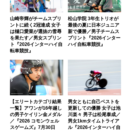
山崎帝輝がチームスプリ
松山学院 3年生トリオが
ントに続く2冠達成 女子
最後の夏に日本ジュニア
は樋口愛菜が選抜の雪辱
新で優勝／男子チームス
を果たす／男女スプリン
プリント『2026インター
ト『2026インターハイ自
ハイ自転車競技』
転車競技』
【エリートカテゴリ結果
男女ともに自己ベストを
一覧】アワンが16年越し
更新しての優勝 女子は池
の男子ケイリン金メダル
川楽々 男子は松尾泰成／
／『2026 コモンウェル
男女1kmタイムトライア
スゲームズ』7月30日
ル『2026インターハイ自