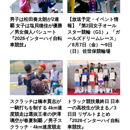
男子は松田奏太朗が2連
【放送予定・イベント情
覇 女子は塩貝穂佳が優勝
報】『第2回女子オール
／男女個人パシュート
スター競輪（G1）』「ガ
『2026インターハイ自転
ールズドリームレース」
車競技』
／8月7日（金）〜9日
（日） 佐世保競輪場
スクラッチは橋本貫志が
トラック競技最終日 日本
一騎打ちを制する 4km速
一の高校生が決まる／3
度競走は選抜王者の伊澤
日目 リザルトまとめ
璃空が春夏制覇 ／男子ス
『2026インターハイ自転
クラッチ・4km速度競走
車競技』