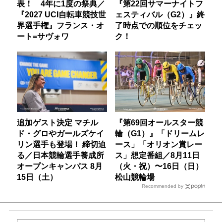
表！ 4年に1度の祭典／
『第22回サマーナイトフ
『2027 UCI自転車競技世
ェスティバル（G2）』終
界選手権』フランス・オ
了時点での順位をチェッ
ート=サヴォワ
ク！
追加ゲスト決定 マチル
『第69回オールスター競
ド・グロやガールズケイ
輪（G1）』「ドリームレ
リン選手も登場！ 締切迫
ース」「オリオン賞レー
る／日本競輪選手養成所
ス」想定番組／8月11日
オープンキャンパス 8月
（火・祝）〜16日（日）
15日（土）
松山競輪場
Recommended by