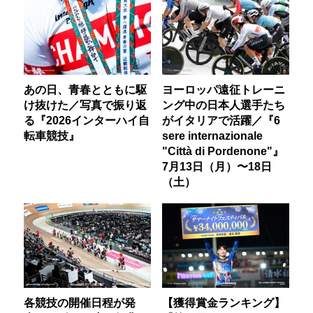
あの日、青春とともに駆
ヨーロッパ遠征トレーニ
け抜けた／写真で振り返
ング中の日本人選手たち
る『2026インターハイ自
がイタリアで活躍／『6
転車競技』
sere internazionale
"Città di Pordenone"』
7月13日（月）〜18日
（土）
各競技の開催日程が発
【獲得賞金ランキング】