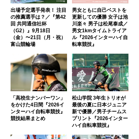
出場予定選手発表！ 注目
男女ともに自己ベストを
の推薦選手は？／『第42
更新しての優勝 女子は池
回 共同通信社杯
川楽々 男子は松尾泰成／
（G2）』9月18日
男女1kmタイムトライア
（金）〜21日（月・祝）
ル『2026インターハイ自
富山競輪場
転車競技』
「高校生ナンバーワン」
松山学院 3年生トリオが
をかけた4日間『2026イ
最後の夏に日本ジュニア
ンターハイ自転車競技』
新で優勝／男子チームス
競技結果まとめ
プリント『2026インター
ハイ自転車競技』